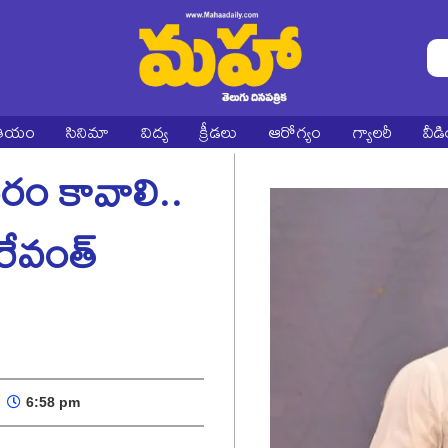
ాతీయం
సినిమా
విద్య
క్రీడలు
ఆరోగ్యం
గ్యాలరీ
వీడ
రం కావాలి..
 రేవంత్
6:58 pm