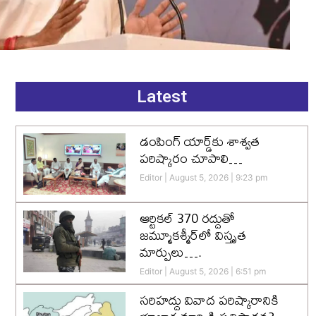
Latest
డంపింగ్ యార్డ్‌కు శాశ్వత
పరిష్కారం చూపాలి…
Editor
August 5, 2026
9:23 pm
ఆర్టికల్ 370 రద్దుతో
జమ్మూకశ్మీర్‌లో విస్తృత
మార్పులు….
Editor
August 5, 2026
6:51 pm
సరిహద్దు వివాద పరిష్కారానికి