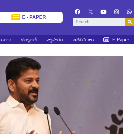
E - PAPER
ియోలు
టెక్నాలజీ
వ్యాపారం
ఇతరములు
E-Paper