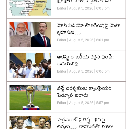
భూభాగ మార్పిడి ప్రతిపాదన?
Editor
August 5, 2026
6:03 pm
మోదీ వీడియో తొలగింపుపై మెటా
క్షమాపణ….
Editor
August 5, 2026
6:01 pm
అరెస్టు రాజకీయ కక్షసాధింపే:
ఉదయనిధి
Editor
August 5, 2026
6:00 pm
వన్డే వరల్డ్‌కప్‌కు క్వాలిఫైయర్
షెడ్యూల్ ఖరారు…
Editor
August 5, 2026
5:57 pm
పార్లమెంట్ ప్రతిష్టంభనపై
చర్చలు…. రాహుల్‌తో రిజిజు