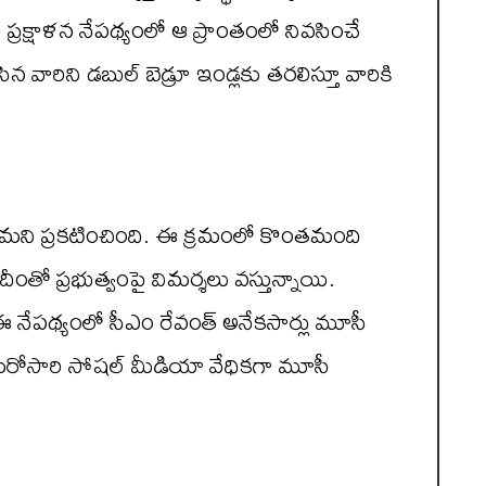
ప్ర‌క్షాళ‌న నేప‌థ్యంలో ఆ ప్రాంతంలో నివ‌సించే
 వారిని డ‌బుల్ బెడ్రూ ఇండ్ల‌కు త‌ర‌లిస్తూ వారికి
స్తామ‌ని ప్ర‌క‌టించింది. ఈ క్ర‌మంలో కొంత‌మంది
ీంతో ప్ర‌భుత్వంపై విమర్శ‌లు వ‌స్తున్నాయి.
 ఈ నేప‌థ్యంలో సీఎం రేవంత్ అనేక‌సార్లు మూసీ
డు మ‌రోసారి సోష‌ల్ మీడియా వేధిక‌గా మూసీ