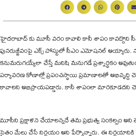
హైద‌రాబాద్ కు మూసీ వ‌రం కావాలి కానీ శాపం కావ‌ద్దొని సీఎం
పునరుజ్జీవంపై ఎక్స్ పోస్టులో సీఎం ఎమోష‌న‌ల్ అయ్యారు. న‌దు
క‌నుమ‌రుగ‌య్యేలా చేస్తే మ‌నిషి మ‌నుగ‌డే ప్ర‌శ్నార్థ‌కం అవుతుంద
ప‌ర్యావ‌ర‌ణ కోణాల్లో ప్ర‌పంచస్థాయి ప్ర‌మాణాల‌తో అభివృద్ద
కావాల‌ని అభిప్రాయ‌ప‌డ్డారు. కానీ శాపంలా మార‌కూడ‌ద‌ని చె
మూసీని ప్ర‌క్షాళ‌న చేయాల‌న్న‌దే తమ ప్ర‌భుత్వ సంక‌ల్పం అని
సైతం మేలు చేసే నిర్ణ‌యం అని పేర్కొన్నారు. ఈ నిర్ణ‌యానికి అండ‌గా 