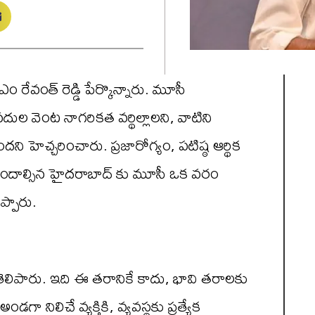
 రేవంత్ రెడ్డి పేర్కొన్నారు. మూసీ
ల వెంట నాగ‌రిక‌త వ‌ర్థిల్లాల‌ని, వాటిని
‌ని హెచ్చ‌రించారు. ప్ర‌జారోగ్యం, ప‌టిష్ఠ ఆర్థిక‌
ి చెందాల్సిన హైద‌రాబాద్ కు మూసీ ఒక వ‌రం
ప్పారు.
 తెలిపారు. ఇది ఈ త‌రానికే కాదు, భావి త‌రాల‌కు
నిలిచే వ్య‌క్తికి, వ్య‌వ‌స్థ‌కు ప్ర‌త్యేక