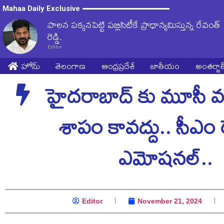
Mahaa Daily Exclusive
పాలన పక్కనపెట్టి పబ్లిసిటీకే ప్రాధాన్యమిస్తున్న రేవంత్
రెడ్డి.
Editor
హోమ్
తెలంగాణ
ఆంధ్రప్రదేశ్
జాతీయం
అంతర్జ
హైద‌రాబాద్ కు మూసీ వ‌
శాపం కావ‌ద్దు.. సీఎం
ఎమోష‌న‌ల్..
Editor
November 21, 2024