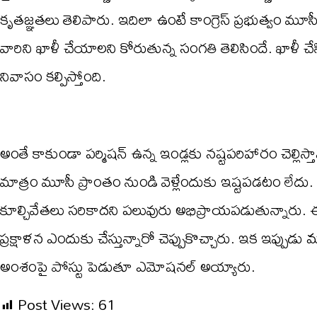
కృతజ్ఞ‌త‌లు తెలిపారు. ఇదిలా ఉంటే కాంగ్రెస్ ప్ర‌భుత్వం మూసీ 
వారిని ఖాళీ చేయాల‌ని కోరుతున్న సంగ‌తి తెలిసిందే. ఖాళీ చేసిన
నివాసం క‌ల్పిస్తోంది.
అంతే కాకుండా ప‌ర్మిష‌న్ ఉన్న ఇండ్ల‌కు న‌ష్ట‌ప‌రిహారం చెల్లి
మాత్రం మూసీ ప్రాంతం నుండి వెళ్లేందుకు ఇష్ట‌ప‌డ‌టం లేదు. ద
కూల్చివేత‌లు స‌రికాద‌ని ప‌లువురు అభిప్రాయ‌ప‌డుతున్నారు.
ప్ర‌క్షాళ‌న ఎందుకు చేస్తున్నారో చెప్పుకొచ్చారు. ఇక ఇప్పు
అంశంపై పోస్టు పెడుతూ ఎమోష‌న‌ల్ అయ్యారు.
Post Views:
61