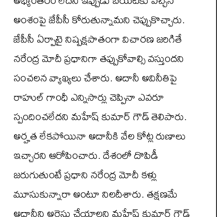
అంశంపై జేపీసీ కోరుతున్నామని చెప్పుకొచ్చారు.
జేపీసీ ఏర్పాటై నిష్పక్షపాతంగా విచారణ జరిగితే
నరేంద్ర మోదీ ప్రధానిగా తప్పుకోవాల్సి వస్తుందని
సంచలన వ్యాఖ్యలు చేశారు. అదానీ అవినీతిపై
రాహుల్‌ గాంధీ ఎన్నిసార్లు చెప్పినా ఎవరూ
స్పందించలేదని మహేష్ కుమార్ గౌడ్ తెలిపారు.
అర్హత లేకపోయినా అదానీకి వేల కోట్ల రుణాలు
ఇచ్చారని ఆరోపించారు. దేశంలో దొపిడీ
జరుగుతుంటే ప్రధాని నరేంద్ర మోదీ కళ్లు
మూసుకున్నారా అంటూ నిలదీశారు. తక్షణమే
అదానీని అరెస్టు చేయాలని మహేష్ కుమార్ గౌడ్