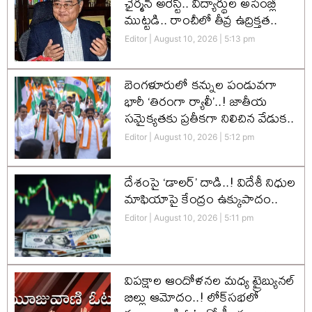
ఛైర్మన్ అరెస్ట్.. విద్యార్థుల అసెంబ్లీ
ముట్టడి.. రాంచీలో తీవ్ర ఉద్రిక్తత..
Editor
August 10, 2026
5:13 pm
బెంగళూరులో కన్నుల పండువగా
భారీ ‘తిరంగా ర్యాలీ’..! జాతీయ
సమైక్యతకు ప్రతీకగా నిలిచిన వేడుక..
Editor
August 10, 2026
5:12 pm
దేశంపై ‘డాలర్’ దాడి..! విదేశీ నిధుల
మాఫియాపై కేంద్రం ఉక్కుపాదం..
Editor
August 10, 2026
5:11 pm
విపక్షాల ఆందోళనల మధ్య ట్రైబ్యునల్
బిల్లు ఆమోదం..! లోక్‌సభలో