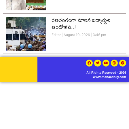
రణరంగంగా మారిన విద్యార్థుల
ఆందోళన..!
Editor
August 10, 2026
3:46 pm
All Rights Reserved - 2026
www.mahaadaily.com