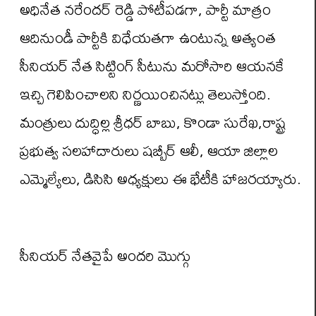
అధినేత నరేందర్ రెడ్డి పోటీపడగా, పార్టీ మాత్రం
ఆదినుండీ పార్టీకి విధేయతగా ఉంటున్న అత్యంత
సీనియర్ నేత సిట్టింగ్ సీటును మరోసారి ఆయనకే
ఇచ్చి గెలిపించాలని నిర్ణయించినట్లు తెలుస్తోంది.
మంత్రులు దుద్ధిల్ల శ్రీధర్ బాబు, కొండా సురేఖ,రాష్ట్ర
ప్రభుత్వ సలహాదారులు షబ్బీర్ ఆలీ, ఆయా జిల్లాల
ఎమ్మెల్యేలు, డిసిసి అధ్యక్షులు ఈ భేటీకి హాజరయ్యారు.
సీనియర్ నేతవైపే అందరి మొగ్గు