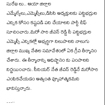
సురేఖ లు.. ఆయా జిల్లాల
ఎమ్మేల్యేలు,ఎమ్మెల్సీలు,డిసిసి అధ్యక్షులకు పట్టభద్రుల
ఎన్నిక కోసం కష్టపడి పని చేయాలని పార్టీ చీఫ్
సూచించారు.మరో సారి జీవన్ రెడ్డి నీ పట్టభద్రుల
ఎమ్మెల్సీ ఎన్నికల్లో అభ్యర్థిగా నిలుపాలని నాలుగు
జిల్లాల ముఖ్య నేతల సమావేశంలో ఏక గ్రీవ తీర్మానం
చేశారు. ఈ తీర్మానాన్ని అధిష్టానం కు పంపాలని
నిర్ణయించారు. సీనియర్ నేత జీవన్ రెడ్డినే మరోసారి
ఎంపికచేయడం అత్యంత వ్యూహాత్మకమని
భావిస్తున్నారు.
…..