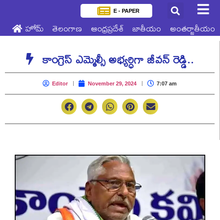
E - PAPER
హోమ్
తెలంగాణ
ఆంధ్రప్రదేశ్
జాతీయం
అంతర్జాతీయం
కాంగ్రెస్ ఎమ్మెల్సీ అభ్యర్ధిగా జీవన్ రెడ్డి..
Editor
November 29, 2024
7:07 am