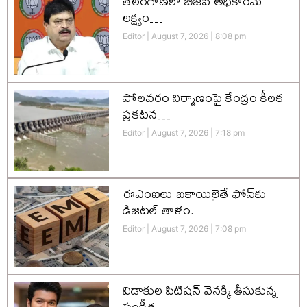
తెలంగాణలో బీజేపీ అధికారమే
లక్ష్యం…
Editor
August 7, 2026
8:08 pm
పోలవరం నిర్మాణంపై కేంద్రం కీలక
ప్రకటన…
Editor
August 7, 2026
7:18 pm
ఈఎంఐలు బకాయిలైతే ఫోన్‌కు
డిజిటల్ తాళం.
Editor
August 7, 2026
7:08 pm
విడాకుల పిటిషన్ వెనక్కి తీసుకున్న
సంగీత….