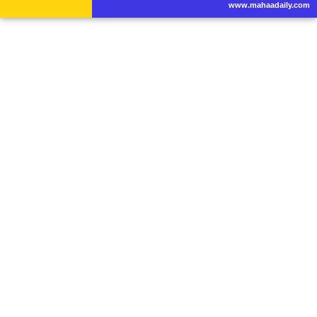
www.mahaadaily.com