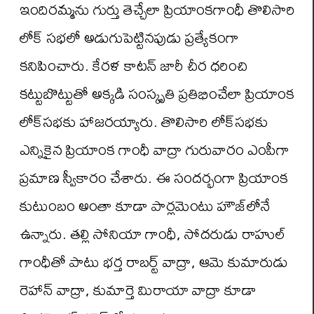
ఇందిరమ్మను గుర్తు తెచ్చేలా ప్రియాంకగాంధీ తొలిసారి
లోక్ సభలో అడుగుపెట్టినపుడు ప్రత్యేకంగా
కనిపించారు. కేరళ కాటన్ జారీ చీర ధరించి
కట్టుబొట్టుతో అక్కడి సంస్కృతి ప్రతిభించేలా ప్రియాంక
లోక్‌సభకు హాజరయ్యారు. తొలిసారి లోక్‌సభకు
ఎన్నికైన ప్రియాంక గాంధీ వాద్రా గురువారం ఎంపీగా
ప్రమాణ స్వీకారం చేశారు. ఈ సందర్భంగా ప్రియాంక
కుటుంబం అంతా కూడా పార్లమెంటు హౌజ్‌లోనే
ఉన్నారు. తల్లి సోనియా గాంధీ, సోదరుడు రాహుల్‌
గాంధీతో పాటు భర్త రాబర్ట్ వాద్రా, ఆమె కుమారుడు
రెహాన్ వాద్రా, కుమార్తె మిరాయా వాద్రా కూడా