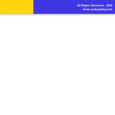
All Rights Reserved - 2026
www.mahaadaily.com