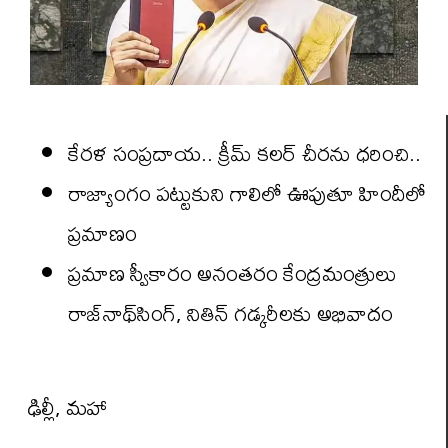
కేరళ సంప్రదాయ.. క్రీమ్ కలర్ చీరను ధరించి..
రాజ్యాంగం పట్టుకుని గాలిలో ఊపుతూ హిందీలో
ప్రమాణం
ప్రమాణ స్వీకారం అనంతరం కేంద్రమంత్రులు
రాజ్‌నాథ్‌సింగ్‌, నితిన్‌ గడ్కరీలకు అభివాదం
ఢిల్లీ, మహా