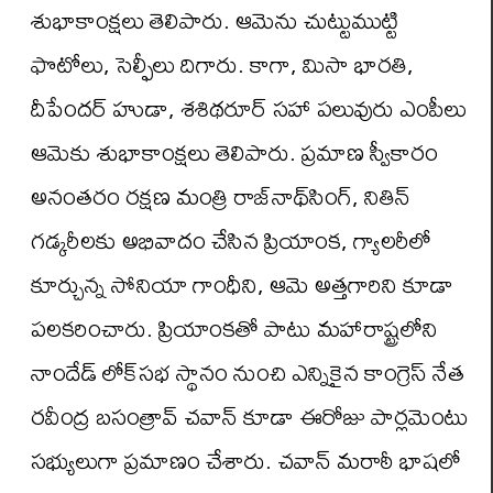
శుభాకాంక్షలు తెలిపారు. ఆమెను చుట్టుముట్టి
ఫొటోలు, సెల్ఫీలు దిగారు. కాగా, మిసా భారతి,
దీపేందర్ హుడా, శశిథరూర్ సహా పలువురు ఎంపీలు
ఆమెకు శుభాకాంక్షలు తెలిపారు. ప్రమాణ స్వీకారం
అనంతరం రక్షణ మంత్రి రాజ్‌నాథ్‌సింగ్‌, నితిన్‌
గడ్కరీలకు అభివాదం చేసిన ప్రియాంక, గ్యాలరీలో
కూర్చున్న సోనియా గాంధీని, ఆమె అత్తగారిని కూడా
పలకరించారు. ప్రియాంకతో పాటు మహారాష్ట్రలోని
నాందేడ్ లోక్‌సభ స్థానం నుంచి ఎన్నికైన కాంగ్రెస్ నేత
రవీంద్ర బసంత్రావ్ చవాన్ కూడా ఈరోజు పార్లమెంటు
సభ్యులుగా ప్రమాణం చేశారు. చవాన్ మరాఠీ భాషలో