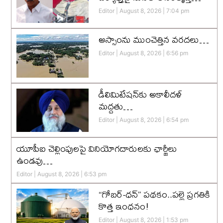
Editor
August 8, 2026
7:04 pm
అస్సాంను ముంచెత్తిన వరదలు…
Editor
August 8, 2026
6:56 pm
డీలిమిటేషన్‌కు అకాలీదళ్‌
మద్దతు…
Editor
August 8, 2026
6:54 pm
యూపీఐ చెల్లింపులపై వినియోగదారులకు ఛార్జీలు
ఉండవు…
Editor
August 8, 2026
6:53 pm
“గోబర్-ధన్” పథకం..పల్లె ప్రగతికి
కొత్త ఇంధనం!
Editor
August 8, 2026
1:53 pm