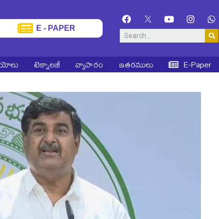
E - PAPER
ియోలు
టెక్నాలజీ
వ్యాపారం
ఇతరములు
E-Paper