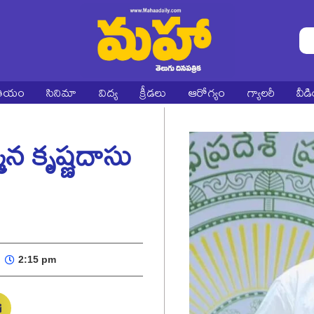
ాతీయం
సినిమా
విద్య
క్రీడలు
ఆరోగ్యం
గ్యాలరీ
వీడ
ాన కృష్ణదాసు
2:15 pm