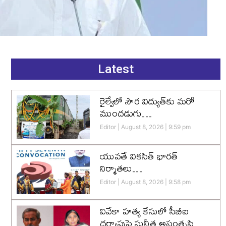
Latest
రైల్వేలో సౌర విద్యుత్‌కు మరో
ముందడుగు…
Editor
August 8, 2026
9:59 pm
యువతే వికసిత్‌ భారత్‌
నిర్మాతలు…
Editor
August 8, 2026
9:58 pm
వివేకా హత్య కేసులో సీబీఐ
దర్యాప్తుపై సునీత అసంతృప్తి…