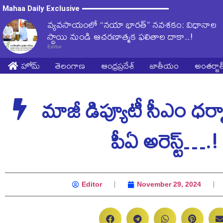
Mahaa Daily Exclusive
వ్యవసాయంలో “నయా భారత్” నవశకం: విధానాల
స్థాయి నుండి ఆచరణాత్మక ఫలితాల దాకా..!
Editor
హోమ్
తెలంగాణ
ఆంధ్రప్రదేశ్
జాతీయం
అంతర్జ
మాజీ డిప్యూటీ సీఎం ధర్మ
పీఏ అరెస్ట్….!
Editor
November 29, 2024