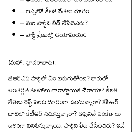
– ఇప్పటికే కీలక నేతలు దూరం
– మరి పార్టీని లీడ్‌ చేసేదెవరు?
– పార్టీ శ్రేణుల్లో అయోమయం
(మహా, హైదరాబాద్‌):
బీఆర్‌ఎస్‌ పార్టీలో ఏం జరుగుతోంది? కారులో
అంతర్గత కలహాలు తారాస్థాయికి చేరాయా? కీలక
నేతలు రెస్ట్‌ పేరిట దూరంగా ఉంటున్నారా? కేసీఆర్‌
బాటలో కేటీఆర్‌ నడుస్తున్నారా? అవుననే సంకేతాలు
బలంగా వినిపిస్తున్నాయి. పార్టీని లీడ్‌ చేసేదెవరు? ఇవే