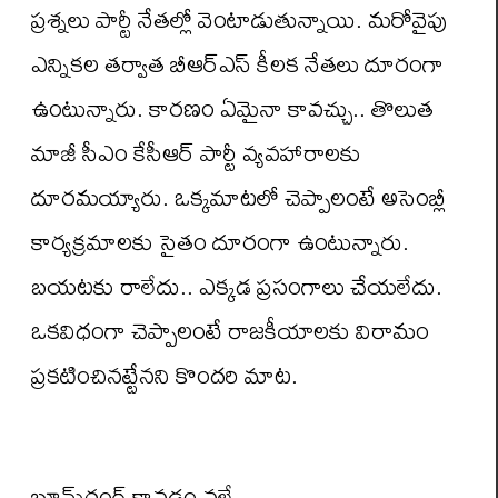
ప్రశ్నలు పార్టీ నేతల్లో వెంటాడుతున్నాయి. మరోవైపు
ఎన్నికల తర్వాత బీఆర్‌ఎస్‌ కీలక నేతలు దూరంగా
ఉంటున్నారు. కారణం ఏమైనా కావచ్చు.. తొలుత
మాజీ సీఎం కేసీఆర్‌ పార్టీ వ్యవహారాలకు
దూరమయ్యారు. ఒక్కమాటలో చెప్పాలంటే అసెంబ్లీ
కార్యక్రమాలకు సైతం దూరంగా ఉంటున్నారు.
బయటకు రాలేదు.. ఎక్కడ ప్రసంగాలు చేయలేదు.
ఒకవిధంగా చెప్పాలంటే రాజకీయాలకు విరామం
ప్రకటించినట్టేనని కొందరి మాట.
బూమ్‌రంగ్‌ కావడం వల్లే..