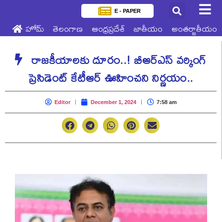
E - PAPER
హోమ్
తెలంగాణ
ఆంధ్రప్రదేశ్
జాతీయం
అంతర్జాతీయం
రాజకీయాలకు దూరం..! బీఆర్‌ఎస్‌ వర్కింగ్‌
ప్రెసిడెంట్‌ కేటీఆర్‌ ఊహించని నిర్ణయం..
Editor
December 1, 2024
7:58 am