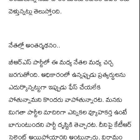
వెళ్తున్నట్లు తెలుస్తోంది.
నేతల్లో అంతర్మథనం..
బీఆర్‌ఎస్‌ పార్టీలో ఈ మధ్య నేతల మధ్య చర్చ
జరగుతోంది. అధికారంలో ఉన్నప్పుడు ప్రత్యర్థులను
ఎదుర్కొన్నట్టుగా ఇప్పుడు ఫేస్‌ చేయలేక
పోతున్నామని కొందరు వాపోతున్నారట. మనకు
మిగతా పార్టీల మాదిరిగా ఎన్నికల వ్యూహకర్త ఉంటే
బాగుంటుందని పార్టీ దృష్టికి తెచ్చారట. దీనిపై కేటీఆర్‌
సైలెంట్‌ అయిపోయారని అంటున్నారు. విరామం