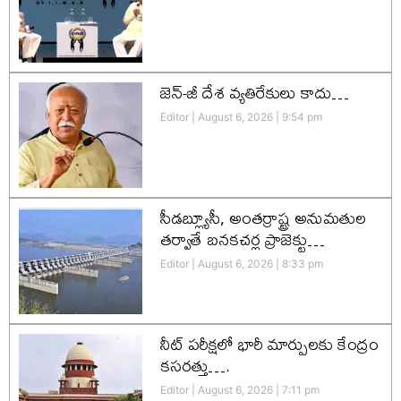
జెన్-జీ దేశ వ్యతిరేకులు కాదు…
Editor
August 6, 2026
9:54 pm
సీడబ్ల్యూసీ, అంతర్రాష్ట్ర అనుమతుల
తర్వాతే బనకచర్ల ప్రాజెక్టు…
Editor
August 6, 2026
8:33 pm
నీట్ పరీక్షలో భారీ మార్పులకు కేంద్రం
కసరత్తు….
Editor
August 6, 2026
7:11 pm