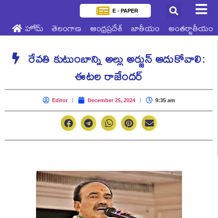
E - PAPER
హోమ్
తెలంగాణ
ఆంధ్రప్రదేశ్
జాతీయం
అంతర్జాతీయం
రేవతి కుటుంబాన్ని అల్లు అర్జున్ ఆదుకోవాలి:
ఈటల రాజేందర్
Editor
December 25, 2024
9:35 am