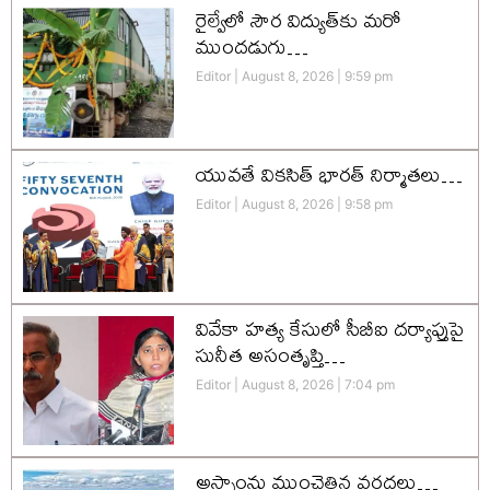
రైల్వేలో సౌర విద్యుత్‌కు మరో
ముందడుగు…
Editor
August 8, 2026
9:59 pm
యువతే వికసిత్‌ భారత్‌ నిర్మాతలు…
Editor
August 8, 2026
9:58 pm
వివేకా హత్య కేసులో సీబీఐ దర్యాప్తుపై
సునీత అసంతృప్తి…
Editor
August 8, 2026
7:04 pm
అస్సాంను ముంచెత్తిన వరదలు…