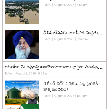
Editor
August 8, 2026
6:56 pm
డీలిమిటేషన్‌కు అకాలీదళ్‌ మద్దతు…
Editor
August 8, 2026
6:54 pm
యూపీఐ చెల్లింపులపై వినియోగదారులకు ఛార్జీలు ఉండవు…
Editor
August 8, 2026
6:53 pm
“గోబర్-ధన్” పథకం..పల్లె ప్రగతికి
కొత్త ఇంధనం!
Editor
August 8, 2026
1:53 pm