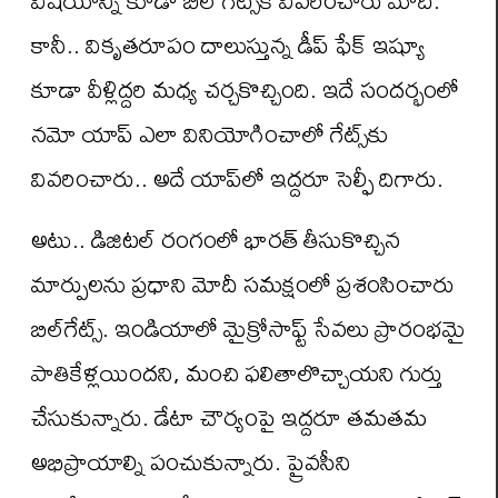
విషయాన్ని కూడా బిల్‌ గేట్స్‌కి వివరించారు మోదీ.
కానీ.. వికృతరూపం దాలుస్తున్న డీప్ ఫేక్‌ ఇష్యూ
కూడా వీళ్లిద్దరి మధ్య చర్చకొచ్చింది. ఇదే సందర్భంలో
నమో యాప్‌ ఎలా వినియోగించాలో గేట్స్‌కు
వివరించారు.. అదే యాప్‌లో ఇద్దరూ సెల్ఫీ దిగారు.
అటు.. డిజిటల్‌ రంగంలో భారత్‌ తీసుకొచ్చిన
మార్పులను ప్రధాని మోదీ సమక్షంలో ప్రశంసించారు
బిల్‌గేట్స్‌. ఇండియాలో మైక్రోసాఫ్ట్‌ సేవలు ప్రారంభమై
పాతికేళ్లయిందని, మంచి ఫలితాలొచ్చాయని గుర్తు
చేసుకున్నారు. డేటా చౌర్యంపై ఇద్దరూ తమతమ
అభిప్రాయాల్ని పంచుకున్నారు. ప్రైవసీని