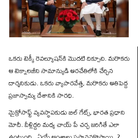
ఒకరు టెక్కీ రెవల్యూషన్‌కి మొదటి దిక్సూచి. మరొకరు
ఆ టెక్నాలజీని సామాన్యుడి అరచేతిలోకి చేర్చిన
దార్శనికుడు. ఒకరు వ్యాపారవేత్త, మరొకరు అతిపెద్ద
ప్రజాస్వామ్య దేశానికి సారధి.
మైక్రోసాఫ్ట్‌ వ్యవస్థాపకుడు బిల్‌ గేట్స్‌, భారత ప్రధాని
మోదీ. వీళ్లిద్దరి మధ్య చాయ్‌ పే చర్చ జరిగితే ఎలా
ఉంటుంది.. ఏయే అంశాలు ప్రస్తావనకొస్తాయి..?