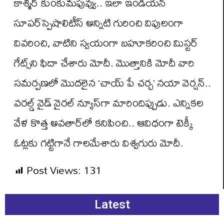
కాశ్మీర్ కుంకుమపువ్వు.. ఇలా ఇండియన్
సూపర్‌స్పెషాలిటీస్‌ అన్నిటి గురించి విపులంగా
వివరించి, వాటిని స్వయంగా బహూకరించి మిస్టర్
గేట్స్‌ని ఫిదా చేశారు మోదీ. మొత్తానికి మోదీ వారి
సమర్పణలో మొదలైన ‘చాయ్‌ పే చర్చ’ నయా వెర్షన్..
వరల్డ్ వైడ్ వైరల్ న్యూస్‌గా మారిందిప్పుడు. ఎన్నికల
వేళ కొత్త అవతార్‌లో కనిపించి.. ఆవిధంగా టెక్కీ
ఓట్లకు గట్టిగానే గాలమేశారు విశ్వగురు మోదీ.
Post Views:
131
Latest