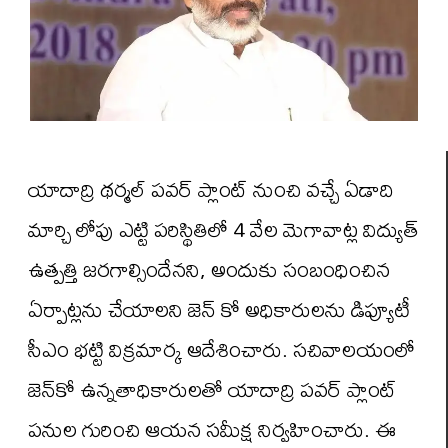
యాదాద్రి థర్మల్ పవర్ ప్లాంట్ నుంచి వచ్చే ఏడాది
మార్చి లోపు ఎట్టి పరిస్థితిలో 4 వేల మెగావాట్ల విద్యుత్
ఉత్పత్తి జరగాల్సిందేనని, అందుకు సంబంధించిన
ఏర్పాట్లను చేయాలని జెన్ కో అధికారులను డిప్యూటీ
సీఎం భట్టి విక్రమార్క ఆదేశించారు. సచివాలయంలో
జెన్‌కో ఉన్నతాధికారులతో యాదాద్రి పవర్ ప్లాంట్
పనుల గురించి ఆయన సమీక్ష నిర్వహించారు. ఈ