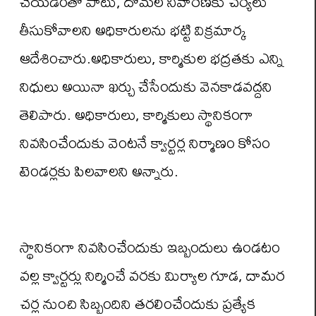
చేయడంతో పాటు, దోమల నివారణకు చర్యలు
తీసుకోవాలని అధికారులను భట్టి విక్రమార్క
ఆదేశించారు.అధికారులు, కార్మికుల భద్రతకు ఎన్ని
నిధులు అయినా ఖర్చు చేసేందుకు వెనకాడవద్దని
తెలిపారు. అధికారులు, కార్మికులు స్థానికంగా
నివసించేందుకు వెంటనే క్వార్టర్ల నిర్మాణం కోసం
టెండర్లకు పిలవాలని అన్నారు.
స్థానికంగా నివసించేందుకు ఇబ్బందులు ఉండటం
వల్ల క్వార్టర్లు నిర్మించే వరకు మిర్యాల గూడ, దామర
చర్ల నుంచి సిబ్బందిని తరలించేందుకు ప్రత్యేక