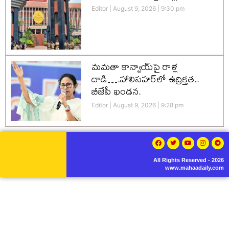
Editor
August 9, 2026
9:30 pm
మమతా కాన్వాయ్‌పై రాళ్ల
దాడి….హాలిసహర్‌లో ఉద్రిక్తత..
బీజేపీ ఖండన.
Editor
August 9, 2026
9:28 pm
All Rights Reserved - 2026
www.mahaadaily.com