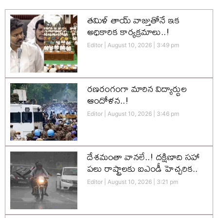
తమిళ్ తాయ్ వాజ్తుతోనే ఇక
అధికారిక కార్యక్రమాలు..!
Editor
August 10, 2026
3:49 pm
రణరంగంగా మారిన విద్యార్థుల
ఆందోళన..!
Editor
August 10, 2026
3:46 pm
దేశమంతా వానలే..! దక్షిణాది సహా
పలు రాష్ట్రాలకు ఐఎండీ హెచ్చరిక..
Editor
August 10, 2026
3:21 pm