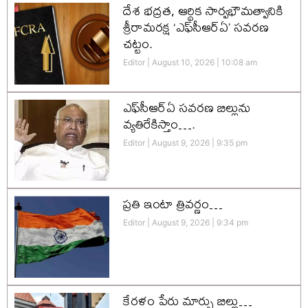
దేశ భద్రత, ఆర్థిక సార్వభౌమత్వానికి
శ్రీరామరక్ష ‘ఎఫ్‌సీఆర్‌ఏ’ సవరణ
చట్టం.
Editor
August 10, 2026
10:08 am
ఎఫ్‌సీఆర్ఏ సవరణ బిల్లును
వ్యతిరేకిస్తాం….
Editor
August 9, 2026
9:35 pm
ప్రతి ఇంటా త్రివర్ణం…
Editor
August 9, 2026
9:34 pm
కేరళం పేరు మార్పు బిల్లు…