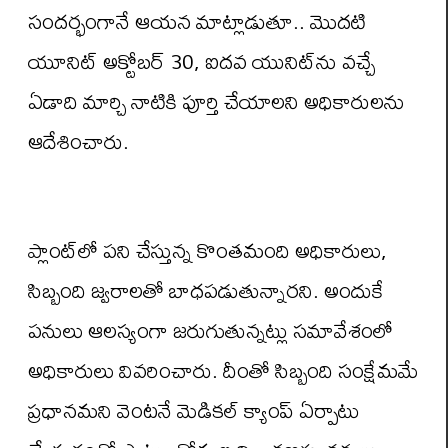
సందర్భంగానే ఆయన మాట్లాడుతూ.. మొదటి
యూనిట్ అక్టోబర్ 30, ఐదవ యునిట్‌ను వచ్చే
ఏడాది మార్చి నాటికి పూర్తి చేయాలని అధికారులను
ఆదేశించారు.
ప్లాంట్‌లో పని చేస్తున్న కొంతమంది అధికారులు,
సిబ్బంది జ్వరాలతో బాధపడుతున్నారని. అందుకే
పనులు ఆలస్యంగా జరుగుతున్నట్లు సమావేశంలో
అధికారులు వివరించారు. దీంతో సిబ్బంది సంక్షేమమే
ప్రధానమని వెంటనే మెడికల్ క్యాంప్ ఏర్పాటు