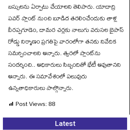
బస్సులను ఏర్పాటు చేయాలని తెలిపారు. యాదాద్రి
పవర్ ప్లాంట్ నుంచి బూడిద తరలించేందుకు తాళ్ల
వీరప్పగూడెం, దామర చర్లకు నాలుగు వరుసల బైపాస్
రోడ్డు నిర్మాణం ప్రగతిపై వారంలోగా తనకు నివేదిక
సమర్పించాలని అన్నారు. త్వరలో ప్లాంట్‌ను
సందర్శించి.. అధికారులు సిబ్బందితో భేటీ అవుతానని
అన్నారు. ఈ సమావేశంలో పలువురు
ఉన్నతాధికారులు పాల్గొన్నారు.
Post Views:
88
Latest