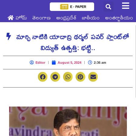
E - PAPER
హోమ్
తెలంగాణ
ఆంధ్రప్రదేశ్
జాతీయం
అంతర్జాతీయం
మార్చి నాటికి యాదాద్రి థర్మల్ పవర్ ప్లాంట్‌లో
విద్యుత్ ఉత్పత్తి: భట్టి..
Editor
August 5, 2024
2:36 am