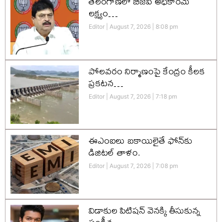
తెలంగాణలో బీజేపీ అధికారమే
లక్ష్యం…
Editor
August 7, 2026
8:08 pm
పోలవరం నిర్మాణంపై కేంద్రం కీలక
ప్రకటన…
Editor
August 7, 2026
7:18 pm
ఈఎంఐలు బకాయిలైతే ఫోన్‌కు
డిజిటల్ తాళం.
Editor
August 7, 2026
7:08 pm
విడాకుల పిటిషన్ వెనక్కి తీసుకున్న