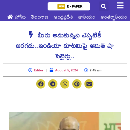
E - PAPER
హోమ్
తెలంగాణ
ఆంధ్రప్రదేశ్
జాతీయం
అంతర్జాతీయం
మీరు అనుకున్నది ఎప్పటికీ
జరగదు..ఇండియా కూటమిపై అమిత్ షా
సెటైర్లు..
Editor
August 5, 2024
2:45 am