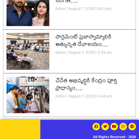
సంగీత….
Editor
August 7, 2026
6:02 pm
పార్లమెంట్ ప్రజాస్వామ్యానికి
అత్యున్నత దేవాలయం…
Editor
August 7, 2026
4:45 pm
చేనేత అభివృద్ధికి కేంద్రం పూర్తి
ప్రాధాన్యం….
Editor
August 7, 2026
4:44 pm
All Rights Reserved - 2026