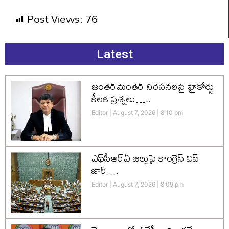
Post Views:
76
Latest
జంతర్‌మంతర్ నిరసనలపై హైకోర్టు
కీలక ప్రశ్నలు…..
Editor
August 7, 2026
8:10 pm
ఎఫ్‌సీఆర్‌ఏ బిల్లుపై కాంగ్రెస్ విప్
జారీ….
Editor
August 7, 2026
8:09 pm