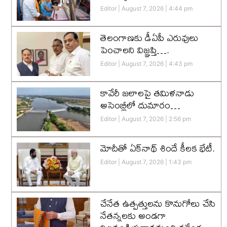
Editor
August 7, 2026
4:44 pm
తెలంగాణకు డీఏపీ ఎరువులు
పెంచాలని విజ్ఞప్తి….
Editor
August 7, 2026
4:43 pm
కావేరీ జలాలపై తమిళనాడు
అసెంబ్లీలో దుమారం…
Editor
August 7, 2026
2:56 pm
మోదీతో ఏక్‌నాథ్ శిందే కీలక భేటీ.
Editor
August 7, 2026
1:43 pm
చేనేత ఉత్పత్తులను కొనుగోలు చేసి
నేతన్నలకు అండగా