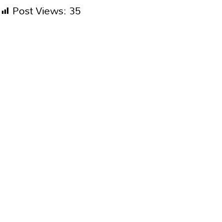
Post Views:
35