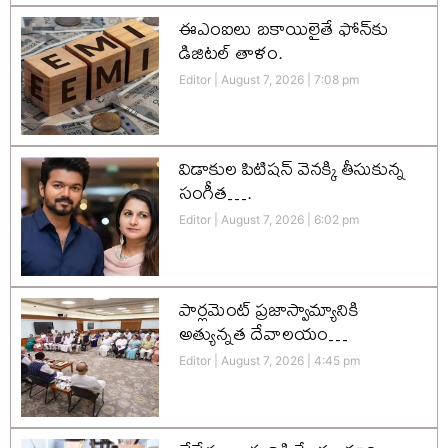
ఈఎంఐలు బకాయిలైతే ఫోన్‌కు
డిజిటల్ తాళం.
Editor
August 7, 2026
7:08 pm
విడాకుల పిటిషన్ వెనక్కి తీసుకున్న
సంగీత….
Editor
August 7, 2026
6:02 pm
పార్లమెంట్ ప్రజాస్వామ్యానికి
అత్యున్నత దేవాలయం…
Editor
August 7, 2026
4:45 pm