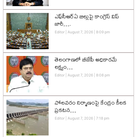
ఎఫ్‌సీఆర్‌ఏ బిల్లుపై కాంగ్రెస్ విప్
జారీ….
Editor
August 7, 2026
8:09 pm
తెలంగాణలో బీజేపీ అధికారమే
లక్ష్యం…
Editor
August 7, 2026
8:08 pm
పోలవరం నిర్మాణంపై కేంద్రం కీలక
ప్రకటన…
Editor
August 7, 2026
7:18 pm