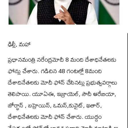
ఢిల్లీ, మహా
ప్రధానమంత్రి నరేంద్రమోదీ 8 మంది దేశాధినేతలకు
ఫోన్లు చేశారు. గడిచిన 48 గంటల్లో 8మంది
దేశాదినేతలకు మోదీ ఫోన్ చేసినట్లు ప్రభుత్వవర్గాలు
తెలిపాయి. యూఏఈ, ఇజ్రాయెల్, సౌదీ అరేబియా,
జోర్ధాన్‌ , బహ్రెయిన్, ఒమన్,కువైట్, ఖతార్,
దేశాధినేతలకు మోదీ ఫోన్ చేశారు. యుద్దం
నేపథ్యంలో ఫోన్‌లో భారత ప్రధాని మోదీ మాట్లాడి ఆ