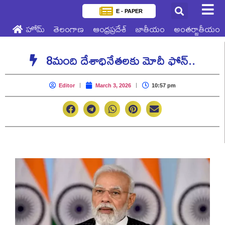
E - PAPER
హోమ్
తెలంగాణ
ఆంధ్రప్రదేశ్
జాతీయం
అంతర్జాతీయం
8మంది దేశాధినేతలకు మోదీ ఫోన్..
Editor
March 3, 2026
10:57 pm