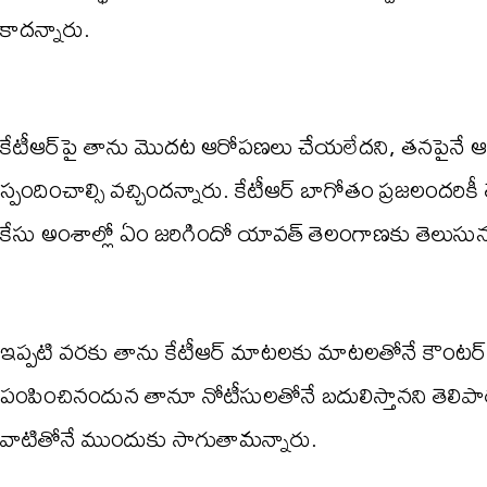
కాదన్నారు.
కేటీఆర్‌పై తాను మొదట ఆరోపణలు చేయలేదని, తనపైనే
స్పందించాల్సి వచ్చిందన్నారు. కేటీఆర్ బాగోతం ప్రజలందరికీ తె
కేసు అంశాల్లో ఏం జరిగిందో యావత్ తెలంగాణకు తెలుసునన
ఇప్పటి వరకు తాను కేటీఆర్ మాటలకు మాటలతోనే కౌంటర్ 
పంపించినందున తానూ నోటీసులతోనే బదులిస్తానని తెలిపారు.
వాటితోనే ముందుకు సాగుతామన్నారు.