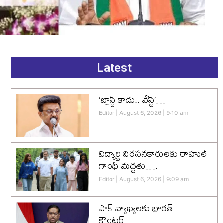
Latest
‘బ్లాస్ట్ కాదు.. వేస్ట్’…
Editor
August 6, 2026
9:10 am
విద్యార్థి నిరసనకారులకు రాహుల్
గాంధీ మద్దతు….
Editor
August 6, 2026
9:09 am
పాక్ వ్యాఖ్యలకు భారత్
కౌంటర్…