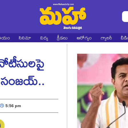
ాతీయం
సినిమా
విద్య
క్రీడలు
ఆరోగ్యం
గ్యాలరీ
వీడ
నోటీసులపై
డి సంజయ్..
5:56 pm