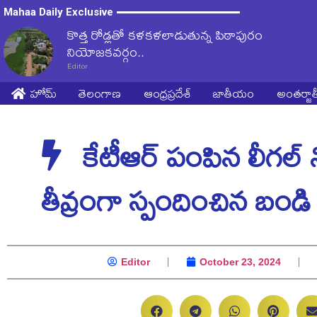
Mahaa Daily Exclusive
కొత్త రోడ్లతో కళకళలాడుతున్న పిఠాపురం
నియోజకవర్గం..
Editor
హోమ్
తెలంగాణ
ఆంధ్రప్రదేశ్
జాతీయం
అంతర్జ
కేటీఆర్ పంపిన లీగల్ 
తీవ్రంగా స్పందించిన బం
Editor
October 23, 2024