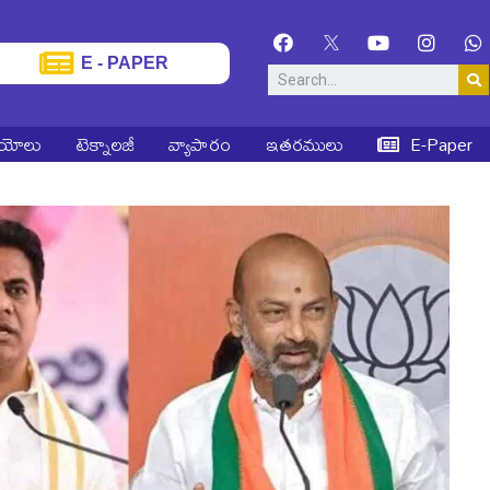
E - PAPER
ియోలు
టెక్నాలజీ
వ్యాపారం
ఇతరములు
E-Paper