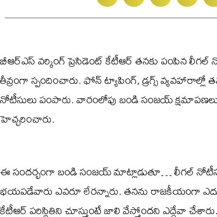
బీఆర్ఎస్ వర్కింగ్ ప్రెసిడెంట్ కేటీఆర్ తనకు పంపిన లీగ
తీవ్రంగా స్పందించారు. ఫోన్ ట్యాపింగ్, డ్రగ్స్ వ్యవహారా
నోటీసులు పంపారు. వారంలోపు బండి సంజయ్ క్షమాపణలు 
హెచ్చరించారు.
ఈ సందర్భంగా బండి సంజయ్ మాట్లాడుతూ… లీగల్ నోటీసు
భయపడేవారు ఎవరూ లేరన్నారు. తనను రాజకీయంగా ఎదుర్క
కేటీఆర్ పరిస్థితిని చూస్తుంటే జాలి వేస్తోందని ఎద్దేవా చే