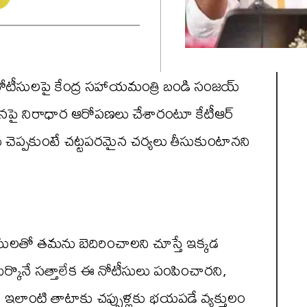
ల్ నోటీసులపై కేంద్ర సహాయమంత్రి బండి సంజయ్
ల్లో తనపై నిరాధార ఆరోపణలు చేశారంటూ కేటీఆర్
చెప్పకుంటే చట్టపరమైన చర్యలు తీసుకుంటానని
లతో తమను బెదిరించాలని చూస్తే ఇక్కడ
ొనే సత్తాలేక ఈ నోటీసులు పంపించారని,
శారు. ఇలాంటి తాటాకు చప్పుళ్లకు భయపడే వ్యక్తులం