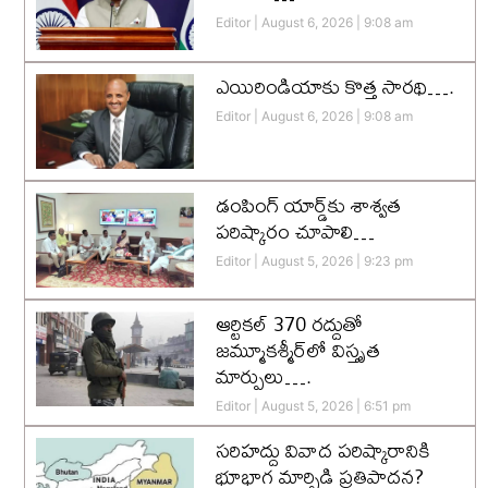
Editor
August 6, 2026
9:08 am
ఎయిరిండియాకు కొత్త సారథి….
Editor
August 6, 2026
9:08 am
డంపింగ్ యార్డ్‌కు శాశ్వత
పరిష్కారం చూపాలి…
Editor
August 5, 2026
9:23 pm
ఆర్టికల్ 370 రద్దుతో
జమ్మూకశ్మీర్‌లో విస్తృత
మార్పులు….
Editor
August 5, 2026
6:51 pm
సరిహద్దు వివాద పరిష్కారానికి
భూభాగ మార్పిడి ప్రతిపాదన?