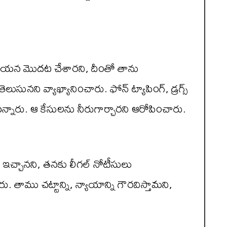
 ఆయన మొదట చేశారని, దీంతో తాను
లుసునని వ్యాఖ్యానించారు. ఫోన్ ట్యాపింగ్, డ్రగ్స్
్నారు. ఆ కేసులను నీరుగార్చారని ఆరోపించారు.
ఇచ్చానని, తనకు లీగల్ నోటీసులు
 తాము చట్టాన్ని, న్యాయాన్ని గౌరవిస్తామని,