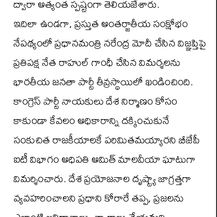
ద్వారా అత్యంత స్పష్టంగా తెలియజేశారు.
ఇదిలా ఉండగా, ప్రస్తుత అంతర్జాతీయ సంక్షోభం
నేపథ్యంలో ప్రధానమంత్రి నరేంద్ర మోదీ చేసిన విజ్ఞప్తిపై
ప్రతిపక్ష నేత రాహుల్ గాంధీ చేసిన విమర్శలను
భారతీయ జనతా పార్టీ తీవ్రస్థాయిలో ఖండించింది.
కాంగ్రెస్ పార్టీ నాయకులు దేశ నిర్మాణం కోసం
కాకుండా కేవలం అధికారాన్ని దక్కించుకునే
సంకుచిత రాజకీయాలకే పరిమితమయ్యారని బీజేపీ
ఐటీ విభాగం అధిపతి అమిత్ మాలవీయా ఘాటుగా
విమర్శించారు. దేశ ప్రయోజనాల దృష్ట్యా జాగ్రత్తగా
వ్యవహరించాలని ప్రధాని కోరారే తప్ప, ప్రజలను
ఎలాంటి బలిదానాలు, త్యాగాలు చేయమని