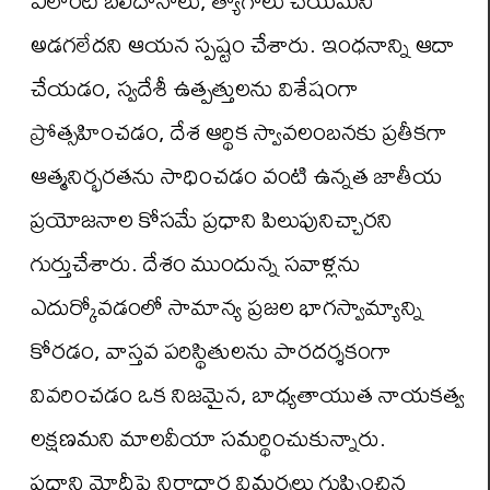
అడగలేదని ఆయన స్పష్టం చేశారు. ఇంధనాన్ని ఆదా
చేయడం, స్వదేశీ ఉత్పత్తులను విశేషంగా
ప్రోత్సహించడం, దేశ ఆర్థిక స్వావలంబనకు ప్రతీకగా
ఆత్మనిర్భరతను సాధించడం వంటి ఉన్నత జాతీయ
ప్రయోజనాల కోసమే ప్రధాని పిలుపునిచ్చారని
గుర్తుచేశారు. దేశం ముందున్న సవాళ్లను
ఎదుర్కోవడంలో సామాన్య ప్రజల భాగస్వామ్యాన్ని
కోరడం, వాస్తవ పరిస్థితులను పారదర్శకంగా
వివరించడం ఒక నిజమైన, బాధ్యతాయుత నాయకత్వ
లక్షణమని మాలవీయా సమర్థించుకున్నారు.
ప్రధాని మోదీపై నిరాధార విమర్శలు గుప్పించిన