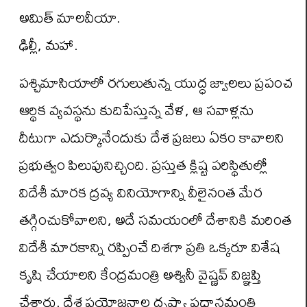
అమిత్ మాలవీయా.
ఢిల్లీ, మహా.
పశ్చిమాసియాలో రగులుతున్న యుద్ధ జ్వాలలు ప్రపంచ
ఆర్థిక వ్యవస్థను కుదిపేస్తున్న వేళ, ఆ సవాళ్లను
దీటుగా ఎదుర్కొనేందుకు దేశ ప్రజలు ఏకం కావాలని
ప్రభుత్వం పిలుపునిచ్చింది. ప్రస్తుత క్లిష్ట పరిస్థితుల్లో
విదేశీ మారక ద్రవ్య వినియోగాన్ని వీలైనంత మేర
తగ్గించుకోవాలని, అదే సమయంలో దేశానికి మరింత
విదేశీ మారకాన్ని రప్పించే దిశగా ప్రతి ఒక్కరూ విశేష
కృషి చేయాలని కేంద్రమంత్రి అశ్వినీ వైష్ణవ్ విజ్ఞప్తి
చేశారు. దేశ ప్రయోజనాల దృష్ట్యా ప్రధానమంత్రి