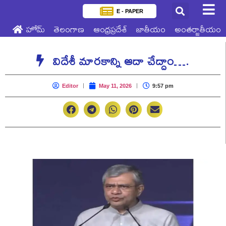
E - PAPER
హోమ్
తెలంగాణ
ఆంధ్రప్రదేశ్
జాతీయం
అంతర్జాతీయం
విదేశీ మారకాన్ని ఆదా చేద్దాం….
Editor
May 11, 2026
9:57 pm