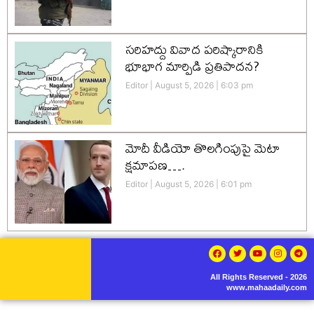
సరిహద్దు వివాద పరిష్కారానికి
భూభాగ మార్పిడి ప్రతిపాదన?
Editor
August 5, 2026
6:03 pm
మోదీ వీడియో తొలగింపుపై మెటా
క్షమాపణ….
Editor
August 5, 2026
6:01 pm
All Rights Reserved - 2026
www.mahaadaily.com