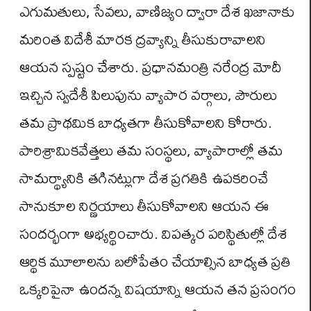
ఎగుమతులు, సేవలు, వాణిజ్యం ద్వారా దేశ ఖజానాకు
మరింత విదేశీ మారక ద్రవ్యాన్ని తీసుకురావాలని
ఆయన స్పష్టం చేశారు. ప్రధానమంత్రి నరేంద్ర మోదీ
ఇచ్చిన స్వదేశీ పిలుపును వ్యాపార వర్గాలు, పౌరులు
తమ ప్రాథమిక బాధ్యతగా తీసుకోవాలని కోరారు.
పారిశ్రామికవేత్తలు తమ సంస్థలు, వ్యాపారాల్లో తమ
సామర్థ్యానికి తగినట్లుగా దేశ ప్రగతికి ఉపకరించే
సానుకూల నిర్ణయాలు తీసుకోవాలని ఆయన ఈ
సందర్భంగా అభ్యర్థించారు. విపత్కర పరిస్థితుల్లో దేశ
ఆర్థిక మూలాలను బలోపేతం చేయాల్సిన బాధ్యత ప్రతి
ఒక్కరిపైనా ఉందన్న విషయాన్ని ఆయన తన ప్రసంగం