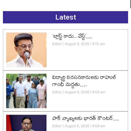
Latest
‘బ్లాస్ట్ కాదు.. వేస్ట్’…
Editor
August 6, 2026
9:10 am
విద్యార్థి నిరసనకారులకు రాహుల్
గాంధీ మద్దతు….
Editor
August 6, 2026
9:09 am
పాక్ వ్యాఖ్యలకు భారత్ కౌంటర్…
Editor
August 6, 2026
9:08 am