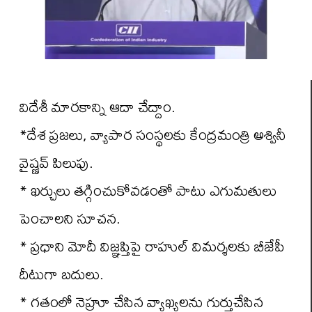
విదేశీ మారకాన్ని ఆదా చేద్దాం.
*దేశ ప్రజలు, వ్యాపార సంస్థలకు కేంద్రమంత్రి అశ్వినీ
వైష్ణవ్ పిలుపు.
* ఖర్చులు తగ్గించుకోవడంతో పాటు ఎగుమతులు
పెంచాలని సూచన.
* ప్రధాని మోదీ విజ్ఞప్తిపై రాహుల్ విమర్శలకు బీజేపీ
దీటుగా బదులు.
* గతంలో నెహ్రూ చేసిన వ్యాఖ్యలను గుర్తుచేసిన