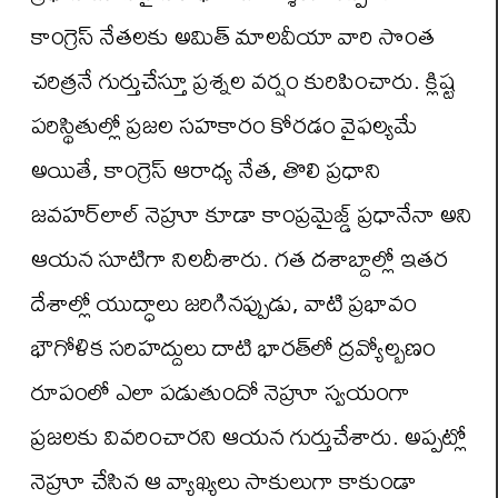
కాంగ్రెస్ నేతలకు అమిత్ మాలవీయా వారి సొంత
చరిత్రనే గుర్తుచేస్తూ ప్రశ్నల వర్షం కురిపించారు. క్లిష్ట
పరిస్థితుల్లో ప్రజల సహకారం కోరడం వైఫల్యమే
అయితే, కాంగ్రెస్ ఆరాధ్య నేత, తొలి ప్రధాని
జవహర్‌లాల్ నెహ్రూ కూడా కాంప్రమైజ్డ్ ప్రధానేనా అని
ఆయన సూటిగా నిలదీశారు. గత దశాబ్దాల్లో ఇతర
దేశాల్లో యుద్ధాలు జరిగినప్పుడు, వాటి ప్రభావం
భౌగోళిక సరిహద్దులు దాటి భారత్‌లో ద్రవ్యోల్బణం
రూపంలో ఎలా పడుతుందో నెహ్రూ స్వయంగా
ప్రజలకు వివరించారని ఆయన గుర్తుచేశారు. అప్పట్లో
నెహ్రూ చేసిన ఆ వ్యాఖ్యలు సాకులుగా కాకుండా