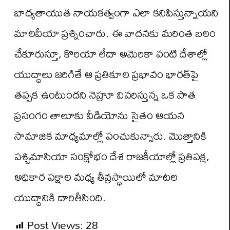
బాధ్యతాయుత నాయకత్వంగా ఎలా కనిపిస్తున్నాయని
మాలవీయా ప్రశ్నించారు. ఈ వాదనకు మరింత బలం
చేకూరుస్తూ, కొరియా లేదా అమెరికా వంటి దేశాల్లో
యుద్ధాలు జరిగితే ఆ ప్రతికూల ప్రభావం భారత్‌పై
తప్పక ఉంటుందని నెహ్రూ వివరిస్తున్న ఒక పాత
ప్రసంగం తాలూకు వీడియోను సైతం ఆయన
సామాజిక మాధ్యమాల్లో పంచుకున్నారు. మొత్తానికి
పశ్చిమాసియా సంక్షోభం దేశ రాజకీయాల్లో ప్రతిపక్ష,
అధికార పక్షాల మధ్య తీవ్రస్థాయిలో మాటల
యుద్ధానికి దారితీసింది.
Post Views:
28