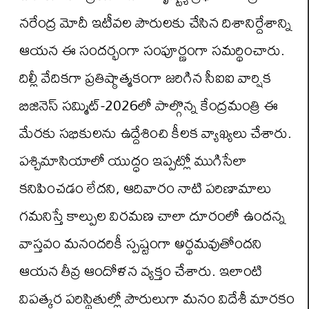
నరేంద్ర మోదీ ఇటీవల పౌరులకు చేసిన దిశానిర్దేశాన్ని
ఆయన ఈ సందర్భంగా సంపూర్ణంగా సమర్థించారు.
దిల్లీ వేదికగా ప్రతిష్ఠాత్మకంగా జరిగిన సీఐఐ వార్షిక
బిజినెస్ సమ్మిట్-2026లో పాల్గొన్న కేంద్రమంత్రి ఈ
మేరకు సభికులను ఉద్దేశించి కీలక వ్యాఖ్యలు చేశారు.
పశ్చిమాసియాలో యుద్ధం ఇప్పట్లో ముగిసేలా
కనిపించడం లేదని, ఆదివారం నాటి పరిణామాలు
గమనిస్తే కాల్పుల విరమణ చాలా దూరంలో ఉందన్న
వాస్తవం మనందరికీ స్పష్టంగా అర్థమవుతోందని
ఆయన తీవ్ర ఆందోళన వ్యక్తం చేశారు. ఇలాంటి
విపత్కర పరిస్థితుల్లో పౌరులుగా మనం విదేశీ మారకం