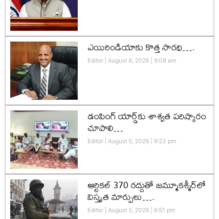
ఎయిరిండియాకు కొత్త సారథి….
Editor
August 6, 2026
9:08 am
డంపింగ్ యార్డ్‌కు శాశ్వత పరిష్కారం
చూపాలి…
Editor
August 5, 2026
9:23 pm
ఆర్టికల్ 370 రద్దుతో జమ్మూకశ్మీర్‌లో
విస్తృత మార్పులు….
Editor
August 5, 2026
6:51 pm