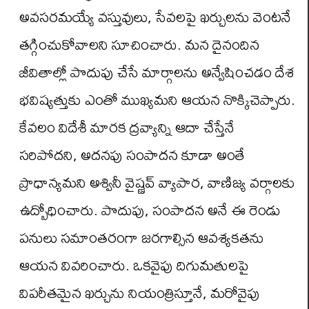
అవసరమయ్యే వస్తువులు, సేవలపై ఖర్చులను వెంటనే
తగ్గించుకోవాలని సూచించారు. మన దైనందిన
జీవితాల్లో పొదుపు చేసే మార్గాలను అన్వేషించడం దేశ
భవిష్యత్తుకు ఎంతో ముఖ్యమని ఆయన నొక్కిచెప్పారు.
కేవలం విదేశీ మారక ద్రవ్యాన్ని ఆదా చేస్తేనే
సరిపోదని, అదనపు సంపాదన కూడా అంతే
ప్రాధాన్యమని అశ్వినీ వైష్ణవ్ వ్యాపార, వాణిజ్య వర్గాలకు
ఉద్బోధించారు. పొదుపు, సంపాదన అనే ఈ రెండు
పనులు సమాంతరంగా జరగాల్సిన ఆవశ్యకతను
ఆయన వివరించారు. ఒకవైపు దిగుమతులపై
విపరీతమైన ఖర్చును నియంత్రిస్తూనే, మరోవైపు