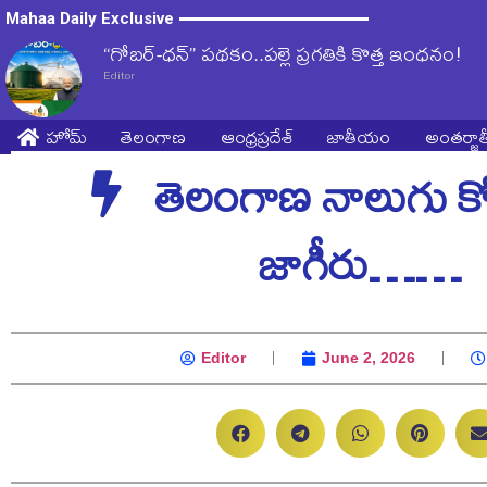
Mahaa Daily Exclusive
“గోబర్-ధన్” పథకం..పల్లె ప్రగతికి కొత్త ఇంధనం!
Editor
హోమ్
తెలంగాణ
ఆంధ్రప్రదేశ్
జాతీయం
అంతర్జ
తెలంగాణ నాలుగు కోట
జాగీరు……
Editor
June 2, 2026