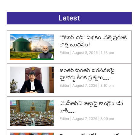
Latest
“గోబర్-ధన్” పథకం..పల్లె ప్రగతికి
కొత్త ఇంధనం!
Editor
August 8, 2026
1:53 pm
జంతర్‌మంతర్ నిరసనలపై
హైకోర్టు కీలక ప్రశ్నలు…..
Editor
August 7, 2026
8:10 pm
ఎఫ్‌సీఆర్‌ఏ బిల్లుపై కాంగ్రెస్ విప్
జారీ….
Editor
August 7, 2026
8:09 pm