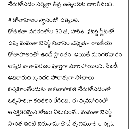
చేరుకోవడం సర్వత్రా తీవ్ర ఉత్కంఠకు దారితీసింది.
# కోలాహలం స్థానంలో ఉత్కంఠ.
కోల్‌కతా నగరంలోని 30 బీ, హరీశ్‌ ఛటర్జీ స్ట్రీట్‌లో
ఉన్న మమతా బెనర్జీ నివాసం ఎప్పుడూ రాజకీయ
కోలాహలంతో ఉండే ప్రాంతం. అయితే మంగళవారం
అక్కడ వాతావరణం పూర్తిగా మారిపోయింది. సీఐడీ
అధికారుల బృందం హఠాత్తుగా సోదాలు
నిర్వహించేందుకు ఆ నివాసానికి చేరుకోవడంతో
ఒక్కసారిగా కలకలం రేగింది. ఈ వ్యవహారంలో
ఆసక్తికరమైన కోణం ఏమిటంటే.. మమతా బెనర్జీ
సొంత ఇంటి చిరునామాతోనే తృణమూల్ కాంగ్రెస్