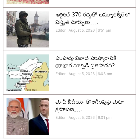
ఆర్టికల్ 370 రద్దుతో జమ్మూకశ్మీర్‌లో
విస్తృత మార్పులు….
Editor
August 5, 2026
6:51 pm
సరిహద్దు వివాద పరిష్కారానికి
భూభాగ మార్పిడి ప్రతిపాదన?
Editor
August 5, 2026
6:03 pm
మోదీ వీడియో తొలగింపుపై మెటా
క్షమాపణ….
Editor
August 5, 2026
6:01 pm