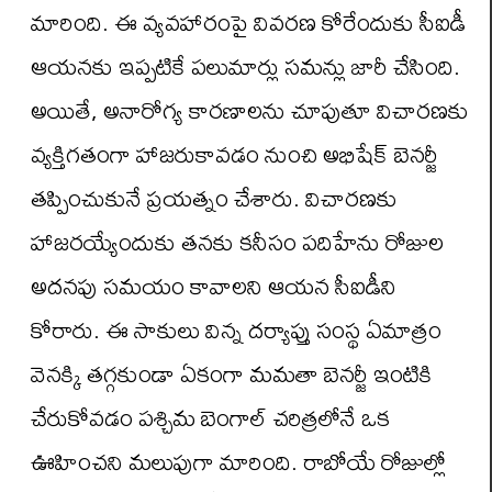
మారింది. ఈ వ్యవహారంపై వివరణ కోరేందుకు సీఐడీ
ఆయనకు ఇప్పటికే పలుమార్లు సమన్లు జారీ చేసింది.
అయితే, అనారోగ్య కారణాలను చూపుతూ విచారణకు
వ్యక్తిగతంగా హాజరుకావడం నుంచి అభిషేక్ బెనర్జీ
తప్పించుకునే ప్రయత్నం చేశారు. విచారణకు
హాజరయ్యేందుకు తనకు కనీసం పదిహేను రోజుల
అదనపు సమయం కావాలని ఆయన సీఐడీని
కోరారు. ఈ సాకులు విన్న దర్యాప్తు సంస్థ ఏమాత్రం
వెనక్కి తగ్గకుండా ఏకంగా మమతా బెనర్జీ ఇంటికి
చేరుకోవడం పశ్చిమ బెంగాల్ చరిత్రలోనే ఒక
ఊహించని మలుపుగా మారింది. రాబోయే రోజుల్లో