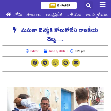
E - PAPER
హోమ్
తెలంగాణ
ఆంధ్రప్రదేశ్
జాతీయం
అంతర్జాతీయం
మమతా బెనర్జీకి కోలుకోలేని రాజకీయ
దెబ్బ….
Editor
June 9, 2026
5:29 pm