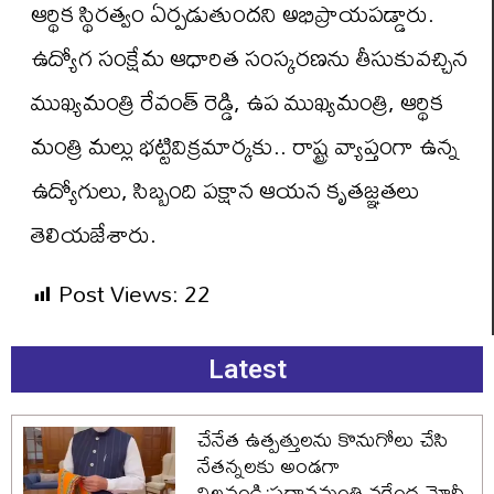
ఆర్థిక స్థిరత్వం ఏర్పడుతుందని అభిప్రాయపడ్డారు.
ఉద్యోగ సంక్షేమ ఆధారిత సంస్కరణను తీసుకువచ్చిన
ముఖ్యమంత్రి రేవంత్ రెడ్డి, ఉప ముఖ్యమంత్రి, ఆర్థిక
మంత్రి మ‌ల్లు భట్టివిక్రమార్కకు.. రాష్ట్ర వ్యాప్తంగా ఉన్న
ఉద్యోగులు, సిబ్బంది ప‌క్షాన ఆయన కృత‌జ్ఞ‌త‌లు
తెలియ‌జేశారు.
Post Views:
22
Latest
చేనేత ఉత్పత్తులను కొనుగోలు చేసి
నేతన్నలకు అండగా
నిలవండి:ప్రధానమంత్రి నరేంద్ర మోదీ