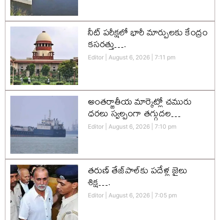
నీట్ పరీక్షలో భారీ మార్పులకు కేంద్రం
కసరత్తు….
Editor
August 6, 2026
7:11 pm
అంతర్జాతీయ మార్కెట్లో చమురు
ధరలు స్వల్పంగా తగ్గుదల…
Editor
August 6, 2026
7:10 pm
తరుణ్ తేజ్‌పాల్‌కు పదేళ్ల జైలు
శిక్ష….
Editor
August 6, 2026
7:05 pm