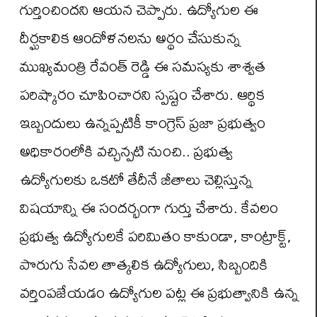
గుర్తించిందని ఆయన చెప్పారు. ఉద్యోగుల ఈ
దీర్ఘకాలిక ఆందోళనలను అర్థం చేసుకున్న
ముఖ్యమంత్రి రేవంత్ రెడ్డి ఈ సమస్యకు శాశ్వత
పరిష్కారం చూపించారని స్పష్టం చేశారు. ఆర్థిక
ఇబ్బందులు ఉన్న‌ప్ప‌టికీ కాంగ్రెస్ ప్ర‌జా ప్ర‌భుత్వం
అధికారంలోకి వ‌చ్చిన్ప‌టి నుంచి.. ప్ర‌భుత్వ
ఉద్యోగుల‌కు ఒక‌టో తేదీనే జీతాలు చెల్లిస్తున్న
విష‌యాన్ని ఈ సంద‌ర్భంగా గుర్తు చేశారు. కేవలం
ప్రభుత్వ ఉద్యోగులకే పరిమితం కాకుండా, కాంట్రాక్ట్,
పొరుగు సేవ‌ల తాత్క‌లిక ఉద్యోగులు, సిబ్బందికి
వర్తింపజేయడం ఉద్యోగుల ప‌ట్ల ఈ ప్ర‌భుత్వానికి ఉన్న