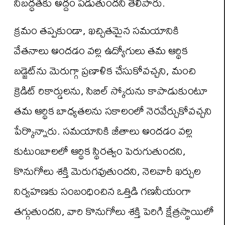
నిబద్ధ‌త‌కు అద్దం ప‌డుతుంద‌ని తెలిపారు.
క్రమం తప్పకుండా, ఖచ్చితమైన సమయానికి
వేతనాలు అందడం వల్ల ఉద్యోగులు తమ ఆర్థిక
బడ్జెట్‌ను మెరుగ్గా ప్రణాళిక చేసుకోవచ్చని, మంచి
క్రెడిట్ రికార్డులను, సిబిల్ స్కోరును కాపాడుకుంటూ
తమ ఆర్థిక బాధ్యతలను సకాలంలో నెరవేర్చుకోవచ్చని
పేర్కొన్నారు. సమయానికి జీతాలు అందడం వల్ల
కుటుంబాలలో ఆర్థిక స్థిరత్వం పెరుగుతుందని,
కొనుగోలు శక్తి మెరుగవుతుందని, నెలవారీ ఖర్చుల
నిర్వహణకు సంబంధించిన ఒత్తిడి గణనీయంగా
తగ్గుతుందని, వారి కొనుగోలు శక్తి పెరిగి క్షేత్రస్థాయిలో