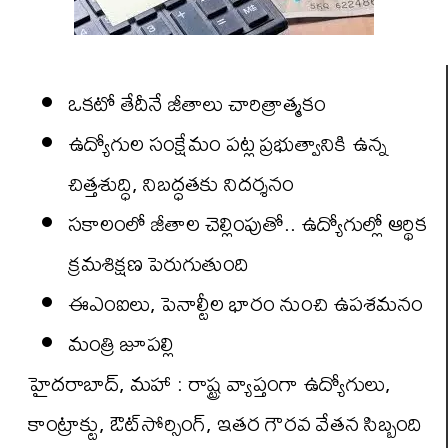
ఒకటో తేదీనే జీతాలు చారిత్రాత్మ‌కం
ఉద్యోగుల సంక్షేమం ప‌ట్ల ప్ర‌భుత్వానికి ఉన్న‌
చిత్త‌శుద్ధి, నిబద్ధతకు నిదర్శనం
సకాలంలో జీతాల చెల్లింపుతో.. ఉద్యోగుల్లో ఆర్థిక
క్ర‌మ‌శిక్ష‌ణ పెరుగుతుంది
ఈఎంఐలు, పెనాల్టీల భారం నుంచి ఉపశమనం
మంత్రి జూపల్లి
హైదరాబాద్‌, మహా : రాష్ట్ర వ్యాప్తంగా ఉద్యోగులు,
కాంట్రాక్టు, ఔట్‌సోర్సింగ్‌, ఇతర గౌరవ వేతన సిబ్బంది