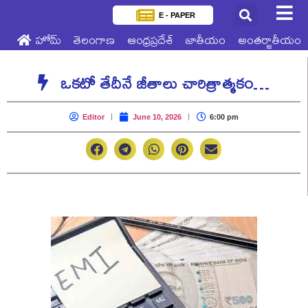
E - PAPER
హోమ్
తెలంగాణ
ఆంధ్రప్రదేశ్
జాతీయం
అంతర్జాతీయం
ఒకటో తేదీనే జీతాలు చారిత్రాత్మ‌కం…
Editor
June 10, 2026
6:00 pm