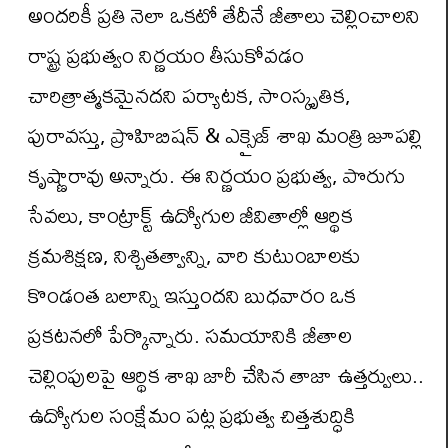
అందరికీ ప్రతి నెలా ఒకటో తేదీనే జీతాలు చెల్లించాలని
రాష్ట్ర ప్ర‌భుత్వం నిర్ణ‌యం తీసుకోవ‌డం
చారిత్రాత్మ‌కమైన‌ద‌ని పర్యాటక, సాంస్కృతిక,
పురావ‌స్తు, ప్రొహిబిష‌న్ & ఎక్సైజ్ శాఖ‌ మంత్రి జూపల్లి
కృష్ణారావు అన్నారు. ఈ నిర్ణయం ప్ర‌భుత్వ, పొరుగు
సేవ‌లు, కాంట్రాక్ట్ ఉద్యోగుల జీవితాల్లో ఆర్థిక
క్ర‌మ‌శిక్ష‌ణ‌, నిశ్చితత్వాన్ని, వారి కుటుంబాల‌కు
కొండంత బ‌లాన్ని ఇస్తుంద‌ని బుధవారం ఒక
ప్రకటనలో పేర్కొన్నారు. స‌మయానికి జీతాల
చెల్లింపుల‌పై ఆర్థిక శాఖ జారీ చేసిన తాజా ఉత్తర్వులు..
ఉద్యోగుల సంక్షేమం పట్ల ప్ర‌భుత్వ చిత్త‌శుద్ధికి