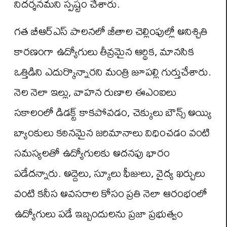
నిదర్శనమని స్ప‌ష్టం చేశారు.
గత బీఆర్ఎస్ పాల‌న‌లో జీతాల చెల్లింపుల్లో అనిశ్చితి
కారణంగా ఉద్యోగులు తీవ్రమైన ఆర్థిక, మానసిక
ఒత్తిడిని ఎదుర్కొన్నార‌ని మంత్రి జూపల్లి గుర్తుచేశారు.
నెల నెలా ఇల్లు, వాహన రుణాల ఈఎంఐలు
సకాలంలో డిడ‌క్ట్ కాకపోవడం, చెక్కులు బౌన్స్ అయ్యి
బ్యాంకులు కఠినమైన జరిమానాలు విధించడం వంటి
సమస్యలతో ఉద్యోగుల‌కు అద‌న‌పు భారం
ప‌డేద‌న్నారు. అద్దెలు, స్కూలు ఫీజులు, వైద్య ఖర్చులు
వంటి కనీస అవసరాల కోసం ప్రతి నెలా ఆరంభంలో
ఉద్యోగులు పడే ఇబ్బందుల‌ను ప్రజా ప్రభుత్వం