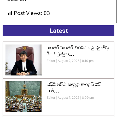
Post Views:
83
Latest
జంతర్‌మంతర్ నిరసనలపై హైకోర్టు
కీలక ప్రశ్నలు…..
Editor
August 7, 2026
8:10 pm
ఎఫ్‌సీఆర్‌ఏ బిల్లుపై కాంగ్రెస్ విప్
జారీ….
Editor
August 7, 2026
8:09 pm