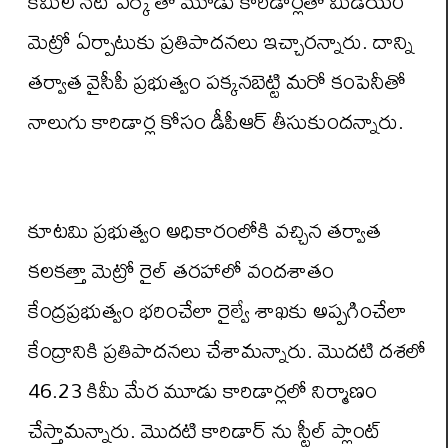
కిమీల నెట్ వ‌ర్క్ తో మూడు కారిడార్ల‌తో మీడియం
మెట్రో ఏర్పాటుకు ప్ర‌తిపాద‌న‌లు ఇచ్చారన్నారు. దాన్ని
తర్వాత వైసీపీ ప్రభుత్వం పక్కనబెట్టి మరో కంపెనీతో
నాలుగు కారిడార్ల కోసం డీపీఆర్ తీసుకుందన్నారు.
కూట‌మి ప్ర‌భుత్వం అధికారంలోకి వ‌చ్చిన త‌ర్వాత
క‌ల‌క‌త్తా మెట్రో రైల్ త‌ర‌హాలో వంద‌శాతం
కేంద్ర‌ప్ర‌భుత్వం భ‌రించేలా రైల్వే శాఖ‌కు అప్ప‌గించేలా
కేంద్రానికి ప్ర‌తిపాద‌నలు చేశామన్నారు. మొద‌టి ద‌శ‌లో
46.23 కిమీ మేర మూడు కారిడార్ల‌లో నిర్మాణం
చేస్తామ‌న్నారు. మొద‌టి కారిడార్ ను స్టీల్ ప్లాంట్