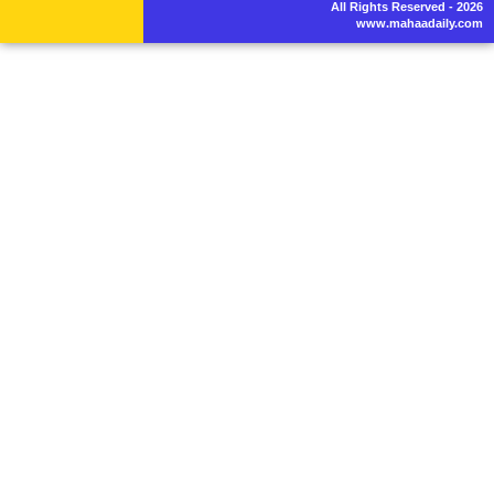
All Rights Reserved - 2026
www.mahaadaily.com