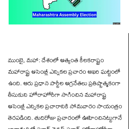
ముంబై, మహా: దేశంలో అత్యంత కీలకరాష్ట్రం
మహారాష్ట్ర అసెంబ్లీ ఎన్నికల ప్రచారం ఆఖరి ఘట్టంలో
ఉంది. ఆరు ప్రధాన పార్టీల అగ్రనేతలు ప్రతిష్టాత్మకంగా
తీసుకుని హోరాహోరీగా సాగించిన మహారాష్ట్ర
అసెంబ్లీ ఎన్నికల ప్రచారానికి సోమవారం సాయంత్రం
తెరపడింది. తుదిరోజు ప్రచారంలో ఊహించినట్టుగానే
బారామతిలో పవార్ వెర్సస్ పవార్ హోరాహోరీగా