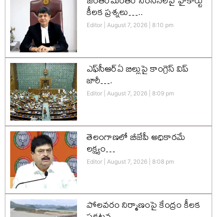
జంతర్‌మంతర్ నిరసనలపై హైకోర్టు
కీలక ప్రశ్నలు…..
Editor
August 7, 2026
8:10 pm
ఎఫ్‌సీఆర్‌ఏ బిల్లుపై కాంగ్రెస్ విప్
జారీ….
Editor
August 7, 2026
8:09 pm
తెలంగాణలో బీజేపీ అధికారమే
లక్ష్యం…
Editor
August 7, 2026
8:08 pm
పోలవరం నిర్మాణంపై కేంద్రం కీలక
ప్రకటన…