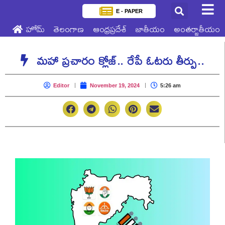
E - PAPER
హోమ్
తెలంగాణ
ఆంధ్రప్రదేశ్
జాతీయం
అంతర్జాతీయం
మహా ప్రచారం క్లోజ్.. రేపే ఓటరు తీర్పు..
Editor
November 19, 2024
5:26 am