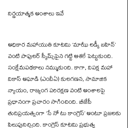
నిర్ణయాత్మక అంశాలు ఇవే
అధికార మహాయుతి కూటమి ‘మాఝీ లడ్కీ బహిన్’
వంటి పాపులర్ స్కీమ్స్‌‌పైన గట్టి ఆశలే పెట్టుకుంది.
సంక్షేమపథకాలు నమ్ముకుంది. కాగా, విపక్ష మహా
వికాస్ అఘాడి (ఎంవీఏ) కులగణన, సామాజిక
న్యాయం, రాజ్యంగ పరిరక్షణ వంటి అంశాలపై
ప్రధానంగా ప్రచారం సాగించింది. బీజేపీ
తుదిప్రయత్నంగా ‘సే నో టు కాంగ్రెస్’ అంటూ ప్రజలకు
పిలుపునిచ్చింది. కాంగ్రెస్ కూటమి ప్రభుత్వ