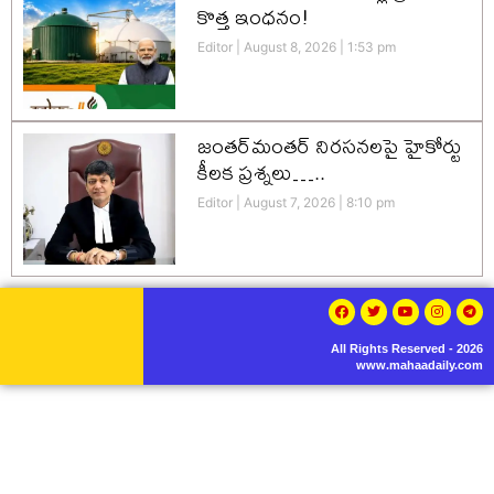
కొత్త ఇంధనం!
Editor
August 8, 2026
1:53 pm
జంతర్‌మంతర్ నిరసనలపై హైకోర్టు
కీలక ప్రశ్నలు…..
Editor
August 7, 2026
8:10 pm
All Rights Reserved - 2026
www.mahaadaily.com