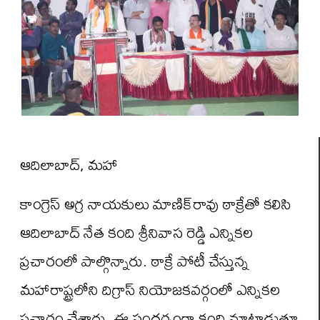
ఆదిలాబాద్, మహా
కాంగ్రెస్‌ అగ్ర నాయకులు మాణిక్‌రావు ఠాక్రేతో కలిసి
ఆదిలాబాద్ నేత కంది శ్రీనివాస రెడ్డి ఎన్నికల
ప్రచారంలో పాల్గొన్నారు. ఠాక్రే పోటీ చేస్తున్న
మహారాష్ట్రలోని దిగ్రాస్ నియోజకవర్గంలో ఎన్నికల
ప్రచారం చేశారు. ఈ సందర్భంగా కంది మాట్లాడుతూ