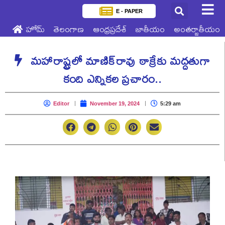
E - PAPER
హోమ్
తెలంగాణ
ఆంధ్రప్రదేశ్
జాతీయం
అంతర్జాతీయం
మహారాష్ట్రలో మాణిక్‌రావు ఠాక్రేకు మద్దతుగా
కంది ఎన్నికల ప్రచారం..
Editor
November 19, 2024
5:29 am