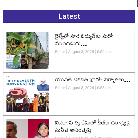
Latest
రైల్వేలో సౌర విద్యుత్‌కు మరో
ముందడుగు…
Editor
August 8, 2026
9:59 pm
యువతే వికసిత్‌ భారత్‌ నిర్మాతలు…
Editor
August 8, 2026
9:58 pm
వివేకా హత్య కేసులో సీబీఐ దర్యాప్తుపై
సునీత అసంతృప్తి…