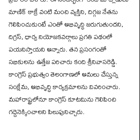
మాణిక్ ఠాక్రే వంటి మంచి వ్యక్తిని, దిగ్గజ నేత‌ను
గెలిపించుకుంటే ఎంతో అభివృద్ధి జ‌రుగుతుంద‌ని,
దిగ్రస్‌, ధార్వ నియోజ‌క‌వ‌ర్గాలు ప్రగ‌తి ప‌థంలో
ప‌య‌నిస్తాయ‌ని అన్నారు. త‌న ప్రసంగంతో
స‌భికుల‌ను ఉత్తేజ ప‌రిచారు కంది శ్రీ‌నివాస‌రెడ్డి.
కాంగ్రెస్ ప్రభుత్వం తెలంగాణ‌లో అమ‌లు చేస్తున్న
సంక్షేమ‌, అభివృద్ధి కార్యక్రమాల‌ను వివ‌రించారు.
మ‌హారాష్ట్రలోనూ కాంగ్రెస్ కూట‌మిను గెలిపించి
గ‌ద్దెనెక్కించాల‌ని పిలుపునిచ్చారు.