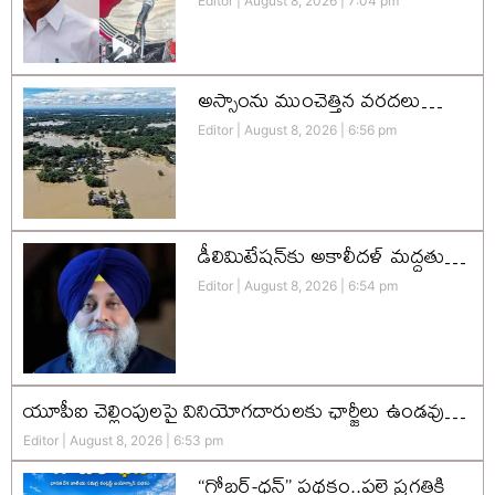
Editor
August 8, 2026
7:04 pm
అస్సాంను ముంచెత్తిన వరదలు…
Editor
August 8, 2026
6:56 pm
డీలిమిటేషన్‌కు అకాలీదళ్‌ మద్దతు…
Editor
August 8, 2026
6:54 pm
యూపీఐ చెల్లింపులపై వినియోగదారులకు ఛార్జీలు ఉండవు…
Editor
August 8, 2026
6:53 pm
“గోబర్-ధన్” పథకం..పల్లె ప్రగతికి