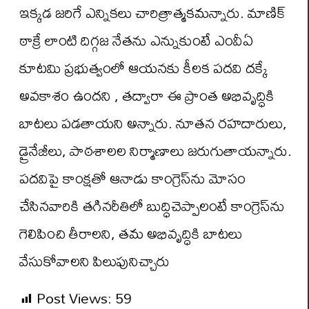
ఇక్కడ జ‌రిగే ఎన్నిక‌లు చారిత్రాత్మక‌మ‌న్నారు. మాణిక్
ఠాక్రే లాంటి దిగ్గజ నేత‌ను ఎన్నుకుంటే ఎంవీఏ
కూట‌మి ప్రభుత్వంలో ఆయ‌న‌కు కీల‌క ప‌ద‌వి ద‌క్కే
అవకాశం ఉంద‌ని , త‌ద్వారా ఈ ప్రాంత అభివృద్ధికి
బాట‌లు ప‌డ‌తాయ‌ని అన్నారు. నూత‌న ర‌హ‌దారులు,
డ్రైనేజీలు, పాఠ‌శాల‌ల నిర్మాణాలు జ‌రుగుతాయ‌న్నారు.
ప‌ద‌విపై కాంక్షతో ఆనాడు కాంగ్రెస్‌ను మోసం
చేసినవారికి త‌గినరీతిలో బుద్ధిచెప్పాలంటే కాంగ్రెస్‌ను
గెలిపించి తీరాల‌ని, త‌మ అభివృద్ధికి బాట‌లు
వేసుకోవాల‌ని పిలుపునిచ్చారు
Post Views:
59