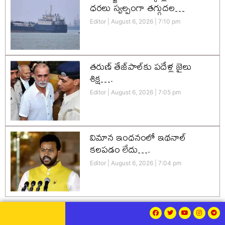
ధరలు స్వల్పంగా తగ్గుదల…
Editor
August 6, 2026
7:10 pm
తరుణ్ తేజ్‌పాల్‌కు పదేళ్ల జైలు
శిక్ష….
Editor
August 6, 2026
7:05 pm
విమాన ఇంధనంలో ఇథనాల్
కలపడం లేదు….
Editor
August 6, 2026
7:04 pm