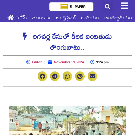
E - PAPER
హోమ్
తెలంగాణ
ఆంధ్రప్రదేశ్
జాతీయం
అంతర్జాతీయం
లగచర్ల కేసులో కీలక నిందితుడు
లొంగుబాటు..
Editor
November 19, 2024
9:24 pm