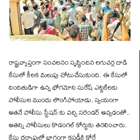
రాష్ట్రవ్యాప్తంగా సంచలనం సృష్టించిన లగుచర్ల దాడి
కేసులో కీలక మలుపు చోటుచేసుకుంది. ఈ కేసులో
నిందితుడిగా ఉన్న భోగమోని సురేష్ ఎట్టకేలకు
పోలీసుల ముందు లొంగిపోయాడు. స్వయంగా
అతనే పోలీసు స్టేషన్ కు వచ్చి సరెండర్ అవ్వడంతో..
అతన్ని పోలీసులు కొడంగల్ కోర్టుకు తరలించారు.
కేసు దర్యాప్తులో భాగంగా కస్టడీకి కోరే