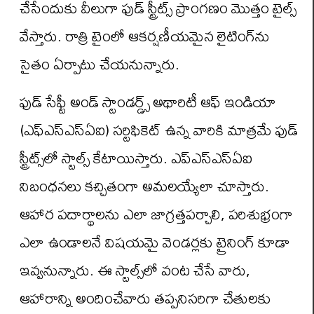
చేసేందుకు వీలుగా ఫుడ్ స్ట్రీట్స్‌ ప్రాంగణం మొత్తం టైల్స్
వేస్తారు. రాత్రి టైంలో ఆకర్షణీయమైన లైటింగ్‌ను
సైతం ఏర్పాటు చేయనున్నారు.
ఫుడ్ సేఫ్టీ అండ్ స్టాండర్డ్స్ అథారిటీ ఆఫ్ ఇండియా
(ఎఫ్ఎస్ఎస్ఏఐ) సర్టిఫికెట్ ఉన్న వారికి మాత్రమే ఫుడ్
స్ట్రీట్స్‌లో స్టాల్స్ కేటాయిస్తారు. ఎప్ఎస్ఎస్ఏఐ
నిబంధనలు కచ్చితంగా అమలయ్యేలా చూస్తారు.
ఆహార పదార్థాలను ఎలా జాగ్రత్తపర్చాలి, పరిశుభ్రంగా
ఎలా ఉండాలనే విషయమై వెండర్లకు ట్రైనింగ్ కూడా
ఇవ్వనున్నారు. ఈ స్టాల్స్‌లో వంట చేసే వారు,
ఆహారాన్ని అందించేవారు తప్పనిసరిగా చేతులకు