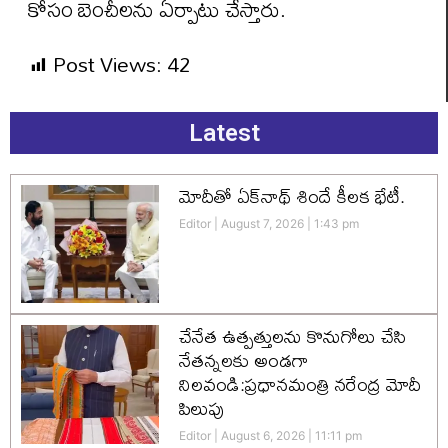
కోసం బెంచీలను ఏర్పాటు చేస్తారు.
Post Views:
42
Latest
మోదీతో ఏక్‌నాథ్ శిందే కీలక భేటీ.
Editor
August 7, 2026
1:43 pm
చేనేత ఉత్పత్తులను కొనుగోలు చేసి
నేతన్నలకు అండగా
నిలవండి:ప్రధానమంత్రి నరేంద్ర మోదీ
పిలుపు
Editor
August 6, 2026
11:11 pm