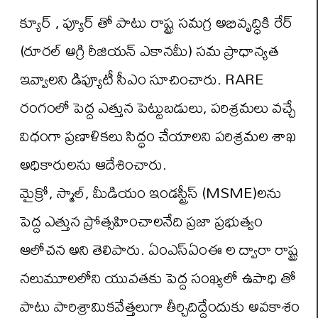
క్యూర్ , ప్యూర్ తో పాటు రాష్ట్ర సమగ్ర అభివృద్ధికి రేర్
(రూరల్ అగ్రి రీజియన్ ఎకానమీ) సమ ప్రాధాన్యత
ఇవ్వాలని డిప్యూటీ సీఎం సూచించారు. RARE
రంగంలో పెద్ద ఎత్తున పెట్టుబడులు, పరిశ్రమలు వచ్చే
విధంగా ప్రణాళికలు సిద్ధం చేయాలని పరిశ్రమల శాఖ
అధికారులను ఆదేశించారు.
మైక్రో, స్మాల్, మీడియం ఇండస్ట్రీస్ (MSME)లను
పెద్ద ఎత్తున ప్రోత్సహించాలనేది ప్రజా ప్రభుత్వం
ఆలోచన అని తెలిపారు. ఏంఎస్ఏంఈ ల ద్వారా రాష్ట్ర
నలుమూలలోని యువతకు పెద్ద సంఖ్యలో ఉపాధి తో
పాటు పారిశ్రామికవేత్తలుగా తీర్చిదిద్దేందుకు అవకాశం