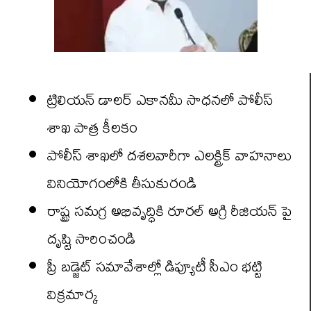
ట్రిలియన్ డాలర్ ఎకానమీ సాధనలో పోలీస్
శాఖ పాత్ర కీలకం
పోలీస్ శాఖలో దశలవారీగా ఎలక్ట్రిక్ వాహనాలు
వినియోగంలోకి తీసుకురండి
రాష్ట్ర సమగ్ర అభివృద్ధికి రూరల్ అగ్రి రీజియన్ పై
దృష్టి సారించండి
ప్రీ బడ్జెట్ సమావేశాల్లో డిప్యూటీ సీఎం భట్టి
విక్రమార్క