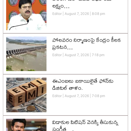
లక్ష్యం…
Editor
August 7, 2026
8:08 pm
పోలవరం నిర్మాణంపై కేంద్రం కీలక
ప్రకటన…
Editor
August 7, 2026
7:18 pm
ఈఎంఐలు బకాయిలైతే ఫోన్‌కు
డిజిటల్ తాళం.
Editor
August 7, 2026
7:08 pm
విడాకుల పిటిషన్ వెనక్కి తీసుకున్న
సంగీత….