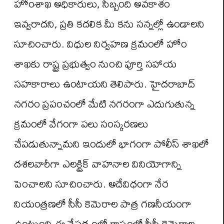
హోంశాఖ అధికారులు, సిబ్బంది అవకాశం
ఇవ్వరాదని, ప్రతి కదలిక మీ కను సన్నల్లో ఉండాలని
సూచించారు. విధుల నిర్వహణ క్రమంలో హోం
శాఖకు రాష్ట్ర ప్రభుత్వం నుంచి పూర్తి సహాయ
సహకారాలు ఉంటాయని తెలిపారు. హైదరాబాద్
నగరం ప్రపంచంలో మేటి నగరంగా ఎదుగుతున్న
క్రమంలో వేగంగా పలు సంస్కరణలు
చేపడుతున్నామని ఇందులో భాగంగా పోలీస్ శాఖలో
దశలవారీగా ఎలక్ట్రిక్ వాహనాల వినియోగాన్ని
పెంచాలని సూచించారు. అదేవిధంగా నేర
నియంత్రణలో సీసీ కెమెరాల పాత్ర గణనీయంగా
ఉంటుంది ఈ నేపథ్యంలో రాష్ట్రంలో సీసీ కెమెరాల