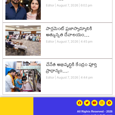
Editor
August 7, 2026
6:02 pm
పార్లమెంట్ ప్రజాస్వామ్యానికి
అత్యున్నత దేవాలయం…
Editor
August 7, 2026
4:45 pm
చేనేత అభివృద్ధికి కేంద్రం పూర్తి
ప్రాధాన్యం….
Editor
August 7, 2026
4:44 pm
All Rights Reserved - 2026