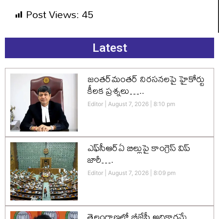
Post Views:
45
Latest
జంతర్‌మంతర్ నిరసనలపై హైకోర్టు
కీలక ప్రశ్నలు…..
Editor
August 7, 2026
8:10 pm
ఎఫ్‌సీఆర్‌ఏ బిల్లుపై కాంగ్రెస్ విప్
జారీ….
Editor
August 7, 2026
8:09 pm
తెలంగాణలో బీజేపీ అధికారమే