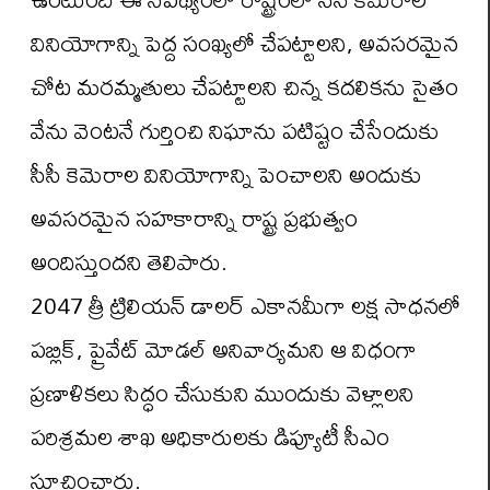
వినియోగాన్ని పెద్ద సంఖ్యలో చేపట్టాలని, అవసరమైన
చోట మరమ్మతులు చేపట్టాలని చిన్న కదలికను సైతం
వేను వెంటనే గుర్తించి నిఘాను పటిష్టం చేసేందుకు
సీసీ కెమెరాల వినియోగాన్ని పెంచాలని అందుకు
అవసరమైన సహకారాన్ని రాష్ట్ర ప్రభుత్వం
అందిస్తుందని తెలిపారు.
2047 త్రీ ట్రిలియన్ డాలర్ ఎకానమీగా లక్ష సాధనలో
పబ్లిక్, ప్రైవేట్ మోడల్ అనివార్యమని ఆ విధంగా
ప్రణాళికలు సిద్ధం చేసుకుని ముందుకు వెళ్లాలని
పరిశ్రమల శాఖ అధికారులకు డిప్యూటీ సీఎం
సూచించారు.