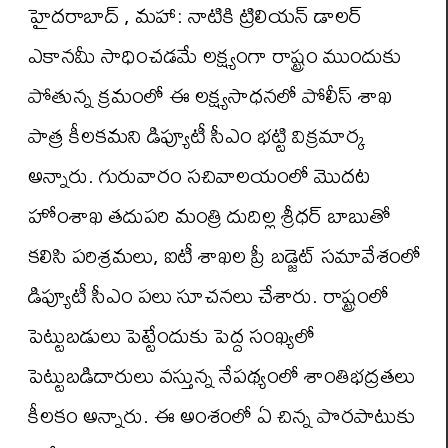
హైదరాబాద్ , మహా: నాటికి ట్రిలియన్ డాలర్
ఎకానమీ సాధించడమే లక్ష్యంగా రాష్ట్రం ముందుకు
పోతున్న క్రమంలో ఈ లక్ష్యసాధనలో పోలీస్ శాఖ
పాత్ర కీలకమని డిప్యూటీ సీఎం భట్టి విక్రమార్క
అన్నారు. గురువారం సచివాలయంలో మొదట
హోంశాఖ తదుపరి మంత్రి దుదిల్ల శ్రీధర్ బాబుతో
కలిసి పరిశ్రమలు, ఐటీ శాఖల ప్రీ బడ్జెట్ సమావేశంలో
డిప్యూటీ సీఎం పలు సూచనలు చేశారు. రాష్ట్రంలో
పెట్టుబడులు పెట్టేందుకు పెద్ద సంఖ్యలో
పెట్టుబడిదారులు వస్తున్న నేపథ్యంలో శాంతిభద్రతలు
కీలకం అన్నారు. ఈ అంశంలో ఏ చిన్న పొరపాటుకు