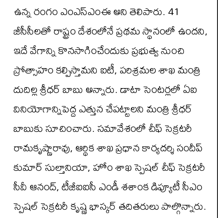
ఉన్న రంగం ఎంఎస్ఎంఈ అని తెలిపారు. 41
జీసీసీలతో రాష్ట్రం దేశంలోనే ప్రథమ స్థానంలో ఉందని,
ఇదే వేగాన్ని కొనసాగించేందుకు ప్రభుత్వ నుంచి
ప్రోత్సాహం కల్పిస్తామని ఐటీ, పరిశ్రమల శాఖ మంత్రి
దుదిల్ల శ్రీధర్ బాబు అన్నారు. డాటా సెంటర్లలో ఏఐ
వినియోగాన్నిపెద్ద ఎత్తున చేపట్టాలని మంత్రి శ్రీధర్
బాబుకు సూచించారు. సమావేశంలో చీఫ్ సెక్రటరీ
రామకృష్ణారావు, ఆర్థిక శాఖ ప్రధాన కార్యదర్శి సందీప్
కుమార్ సుల్తానియా, హోం శాఖ స్పెషల్ చీఫ్ సెక్రటరీ
సీవీ ఆనంద్, టీజీఐఐసీ ఎండీ శశాంక డిప్యూటీ సీఎం
స్పెషల్ సెక్రటరీ కృష్ణ భాస్కర్ తదితరులు పాల్గొన్నారు.