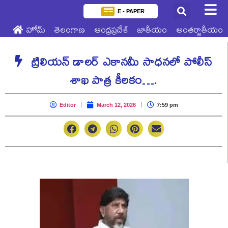
E - PAPER
హోమ్
తెలంగాణ
ఆంధ్రప్రదేశ్
జాతీయం
అంతర్జాతీయం
ట్రిలియన్ డాలర్ ఎకానమీ సాధనలో పోలీస్
శాఖ పాత్ర కీలకం….
Editor
March 12, 2026
7:59 pm