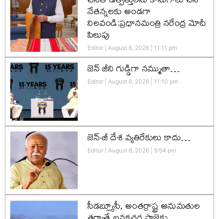
నేతన్నలకు అండగా
నిలవండి:ప్రధానమంత్రి నరేంద్ర మోదీ
పిలుపు
Editor
August 6, 2026
11:11 pm
జెన్‌ జీని గుడ్డిగా నమ్ముతా…
Editor
August 6, 2026
11:10 pm
జెన్-జీ దేశ వ్యతిరేకులు కాదు…
Editor
August 6, 2026
9:54 pm
సీడబ్ల్యూసీ, అంతర్రాష్ట్ర అనుమతుల
తర్వాతే బనకచర్ల ప్రాజెక్టు…