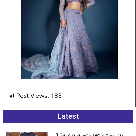
Post Views:
183
Latest
చేనేత ఉత్పత్తులను కొనుగోలు చేసి