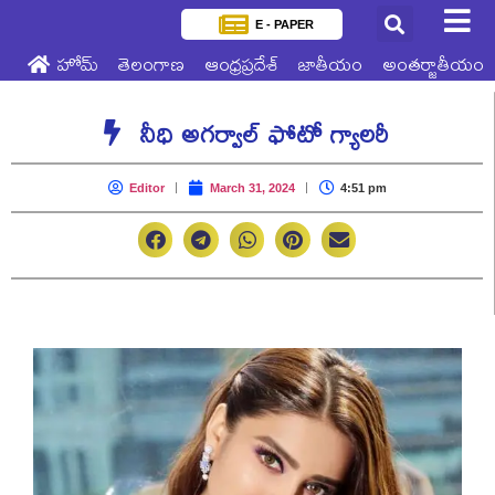
E - PAPER
హోమ్
తెలంగాణ
ఆంధ్రప్రదేశ్
జాతీయం
అంతర్జాతీయం
నీధి అగర్వాల్ ఫోటో గ్యాలరీ
Editor
March 31, 2024
4:51 pm