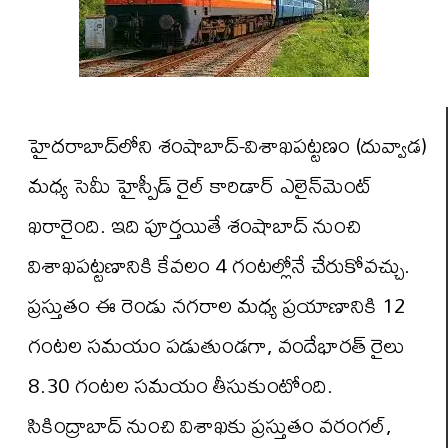
హైదరాబాద్‌లోని శంషాబాద్-విశాఖపట్టణం (దువ్వాడ)
మధ్య సెమీ హైస్పీడ్ రైల్ కారిడార్ ఎలైన్‌మెంట్
ఖరారైంది. ఇది పూర్తయితే శంషాబాద్ నుంచి
విశాఖపట్టణానికి కేవలం 4 గంటల్లోనే చేరుకోవచ్చు.
ప్రస్తుతం ఈ రెండు నగరాల మధ్య ప్రయాణానికి 12
గంటల సమయం పడుతుండగా, వందేభారత్ రైలు
8.30 గంటల సమయం తీసుకుంటోంది.
సికింద్రాబాద్ నుంచి విశాఖకు ప్రస్తుతం వరంగల్,