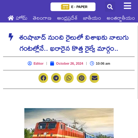
E - PAPER
హోమ్
తెలంగాణ
ఆంధ్రప్రదేశ్
జాతీయం
అంతర్జాతీయం
శంషాబాద్ నుంచి రైలులో విశాఖకు నాలుగు
గంటల్లోనే.. ఖరారైన కొత్త రైల్వే మార్గం..
Editor
October 26, 2024
10:06 am