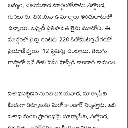
ఖమ్మం, విజయవాడ మార్గంతోపాటు నల్గొండ,
గుంటూరు, విజయవాడ మార్గాలు అందుబాటులో
ఉన్నాయి. ఇప్పుడీ ప్రతిపాదిత లైను మూడోది. ఈ
మార్గంలో రైళ్లు గంటకు 220 కిలోమీటర్ల వేగంతో
ప్రయాణిస్తాయి. 12 స్టేషన్లు ఉంటాయి. తెలుగు
రాష్ట్రాలో ఇదే తొలి సెమీ హైస్పీడ్ కారిడార్ కానుంది.
విశాఖపట్టణం నుంచి విజయవాడ, సూర్యాపేట
మీదుగా కర్నూలుకు మరో కారిడార్ నిర్మిస్తారు. ఇది
విశాఖ నుంచి ప్రారంభమై సూర్యాపేట, నల్గొండ,
కల్వకుర్తి, నాగర్‌కర్నూలు మీదుగా కర్నూలు