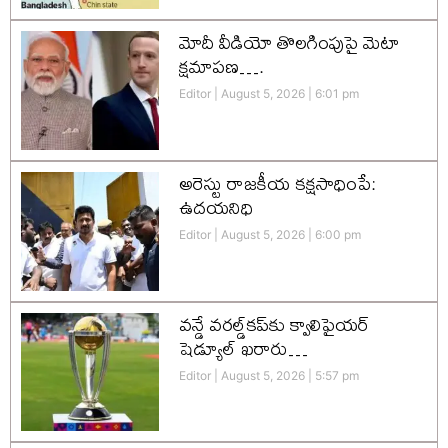
మోదీ వీడియో తొలగింపుపై మెటా
క్షమాపణ….
Editor
August 5, 2026
6:01 pm
అరెస్టు రాజకీయ కక్షసాధింపే:
ఉదయనిధి
Editor
August 5, 2026
6:00 pm
వన్డే వరల్డ్‌కప్‌కు క్వాలిఫైయర్
షెడ్యూల్ ఖరారు…
Editor
August 5, 2026
5:57 pm