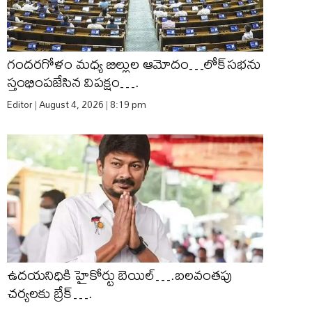
గందరగోళం మధ్య బిల్లుల ఆమోదం…లోక్‌సభను
స్తంభింపజేసిన విపక్షం….
Editor
August 4, 2026
8:19 pm
ఉదయనిధికి హైకోర్టు బెయిల్….బలవంతపు
చర్యలకు బ్రేక్….