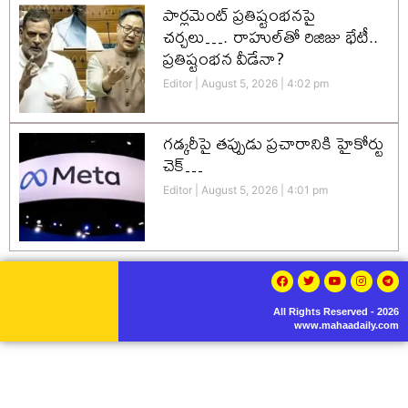
పార్లమెంట్ ప్రతిష్టంభనపై
చర్చలు…. రాహుల్‌తో రిజిజు భేటీ..
ప్రతిష్టంభన వీడేనా?
Editor
August 5, 2026
4:02 pm
గడ్కరీపై తప్పుడు ప్రచారానికి హైకోర్టు
చెక్…
Editor
August 5, 2026
4:01 pm
All Rights Reserved - 2026
www.mahaadaily.com