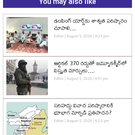
You may also like
డంపింగ్ యార్డ్‌కు శాశ్వత పరిష్కారం
చూపాలి…
Editor
August 5, 2026
9:23 pm
ఆర్టికల్ 370 రద్దుతో జమ్మూకశ్మీర్‌లో
విస్తృత మార్పులు….
Editor
August 5, 2026
6:51 pm
సరిహద్దు వివాద పరిష్కారానికి
భూభాగ మార్పిడి ప్రతిపాదన?
Editor
August 5, 2026
6:03 pm