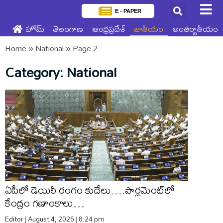
E - PAPER
హోమ్
తెలంగాణ
ఆంధ్రప్రదేశ్
జాతీయం
అంతర్జాతీయం
Home
»
National
»
Page 2
Category: National
ఏపీలో డెయిరీ రంగం కుదేలు….పార్లమెంట్‌లో
కేంద్రం గణాంకాలు…
Editor
August 4, 2026
8:24 pm